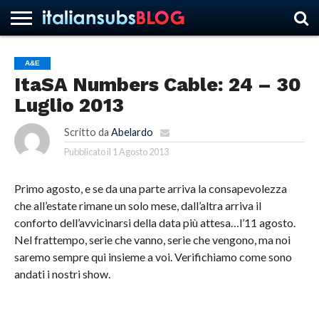
A&E
ItaSA Numbers Cable: 24 – 30
HOME
NEWS
ASCOLTI
RECENSIONI
INTERVISTE
CURIOSITÀ
CHI
CONTATTACI
FORUM
ITALIANSUBS
Luglio 2013
SIAMO
Scritto da
Abelardo
Pubblicato il
1 Agosto 2013
Primo agosto, e se da una parte arriva la consapevolezza
che all’estate rimane un solo mese, dall’altra arriva il
conforto dell’avvicinarsi della data più attesa…
l’11 agosto.
Nel frattempo, serie che vanno, serie che vengono, ma noi
saremo sempre qui insieme a voi. Verifichiamo come sono
andati i nostri show.