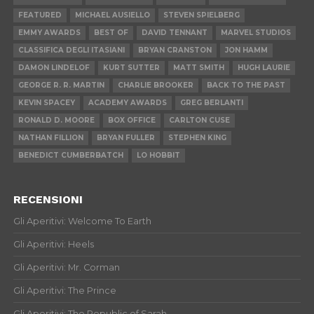
FEATURED
MICHAEL AUSIELLO
STEVEN SPIELBERG
EMMY AWARDS
BEST OF
DAVID TENNANT
MARVEL STUDIOS
CLASSIFICA DEGLI ITASIANI
BRYAN CRANSTON
JON HAMM
DAMON LINDELOF
KURT SUTTER
MATT SMITH
HUGH LAURIE
GEORGE R. R. MARTIN
CHARLIE BROOKER
BACK TO THE PAST
KEVIN SPACEY
ACADEMY AWARDS
GREG BERLANTI
RONALD D. MOORE
BOX OFFICE
CARLTON CUSE
NATHAN FILLION
BRYAN FULLER
STEPHEN KING
BENEDICT CUMBERBATCH
LO HOBBIT
RECENSIONI
Gli Aperitivi: Welcome To Earth
Gli Aperitivi: Heels
Gli Aperitivi: Mr. Corman
Gli Aperitivi: The Prince
Gli Aperitivi: The Republic of Sarah