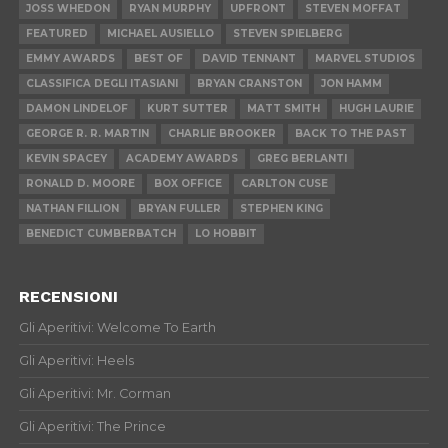
JOSS WHEDON
RYAN MURPHY
UPFRONT
STEVEN MOFFAT
FEATURED
MICHAEL AUSIELLO
STEVEN SPIELBERG
EMMY AWARDS
BEST OF
DAVID TENNANT
MARVEL STUDIOS
CLASSIFICA DEGLI ITASIANI
BRYAN CRANSTON
JON HAMM
DAMON LINDELOF
KURT SUTTER
MATT SMITH
HUGH LAURIE
GEORGE R. R. MARTIN
CHARLIE BROOKER
BACK TO THE PAST
KEVIN SPACEY
ACADEMY AWARDS
GREG BERLANTI
RONALD D. MOORE
BOX OFFICE
CARLTON CUSE
NATHAN FILLION
BRYAN FULLER
STEPHEN KING
BENEDICT CUMBERBATCH
LO HOBBIT
RECENSIONI
Gli Aperitivi: Welcome To Earth
Gli Aperitivi: Heels
Gli Aperitivi: Mr. Corman
Gli Aperitivi: The Prince