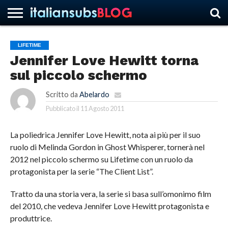
LIFETIME
Jennifer Love Hewitt torna
HOME
NEWS
ASCOLTI
RECENSIONI
INTERVISTE
CURIOSITÀ
CHI
CONTATTACI
FORUM
ITALIANSUBS
sul piccolo schermo
SIAMO
Scritto da
Abelardo
Pubblicato il
11 Agosto 2011
La poliedrica Jennifer Love Hewitt, nota ai più per il suo
ruolo di Melinda Gordon in Ghost Whisperer, tornerà nel
2012 nel piccolo schermo su Lifetime con un ruolo da
protagonista per la serie “The Client List”.
Tratto da una storia vera, la serie si basa sull’omonimo film
del 2010, che vedeva Jennifer Love Hewitt protagonista e
produttrice.