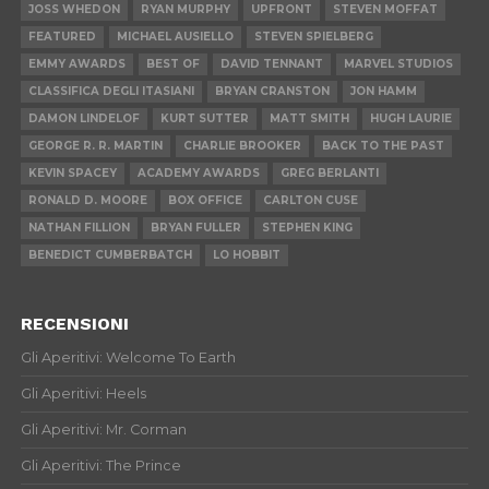
JOSS WHEDON
RYAN MURPHY
UPFRONT
STEVEN MOFFAT
FEATURED
MICHAEL AUSIELLO
STEVEN SPIELBERG
EMMY AWARDS
BEST OF
DAVID TENNANT
MARVEL STUDIOS
CLASSIFICA DEGLI ITASIANI
BRYAN CRANSTON
JON HAMM
DAMON LINDELOF
KURT SUTTER
MATT SMITH
HUGH LAURIE
GEORGE R. R. MARTIN
CHARLIE BROOKER
BACK TO THE PAST
KEVIN SPACEY
ACADEMY AWARDS
GREG BERLANTI
RONALD D. MOORE
BOX OFFICE
CARLTON CUSE
NATHAN FILLION
BRYAN FULLER
STEPHEN KING
BENEDICT CUMBERBATCH
LO HOBBIT
RECENSIONI
Gli Aperitivi: Welcome To Earth
Gli Aperitivi: Heels
Gli Aperitivi: Mr. Corman
Gli Aperitivi: The Prince