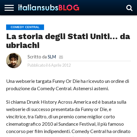
COMEDY CENTRAL
La storia degli Stati Uniti… da
HOME
NEWS
ASCOLTI
RECENSIONI
INTERVISTE
CURIOSITÀ
CHI
CONTATTACI
FORUM
ITALIANSUBS
ubriachi
SIAMO
Scritto da
SLM
Pubblicato il
6 Aprile 2012
Una webserie targata Funny Or Die ha ricevuto un ordine di
produzione da Comedy Central. Astenersi astemi.
Si chiama Drunk History Across America ed è basata sulla
webserie di successo presentata da Funny or Die, e
vincitrice, tra l’altro, di un premio come miglior corto
cinematografico 2010 al Sundance Festival, il più famoso
concorso per film indipendenti. Comedy Central ha ordinato