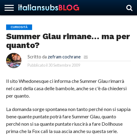
CURIOSITÀ
Summer Glau rimane… ma per
HOME
NEWS
ASCOLTI
RECENSIONI
INTERVISTE
CURIOSITÀ
CHI
CONTATTACI
FORUM
ITALIANSUBS
quanto?
SIAMO
Scritto da
zefram cochrane
Pubblicato il
30 Settembre 2009
Il sito Whedonesque ci informa che Summer Glau rimarrà
nel cast della casa delle bambole, anche se c'è da chiedersi
per quanto.
La domanda sorge spontanea non tanto perché non si sappia
bene quante puntate potrà fare Summer Glau, quanto
perché non si sa quante puntate riuscirà a fare Dollhouse
prima che la Fox cali la sua ascia anche su questa serie.