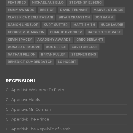
FEATURED
MICHAEL AUSIELLO
STEVEN SPIELBERG
EMMY AWARDS
BEST OF
DAVID TENNANT
MARVEL STUDIOS
CLASSIFICA DEGLI ITASIANI
BRYAN CRANSTON
JON HAMM
DAMON LINDELOF
KURT SUTTER
MATT SMITH
HUGH LAURIE
GEORGE R. R. MARTIN
CHARLIE BROOKER
BACK TO THE PAST
KEVIN SPACEY
ACADEMY AWARDS
GREG BERLANTI
RONALD D. MOORE
BOX OFFICE
CARLTON CUSE
NATHAN FILLION
BRYAN FULLER
STEPHEN KING
BENEDICT CUMBERBATCH
LO HOBBIT
RECENSIONI
Gli Aperitivi: Welcome To Earth
Gli Aperitivi: Heels
Gli Aperitivi: Mr. Corman
Gli Aperitivi: The Prince
Gli Aperitivi: The Republic of Sarah