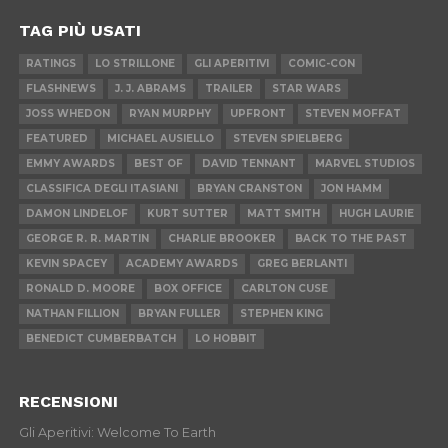
TAG PIÙ USATI
RATINGS
LO STRILLONE
GLI APERITIVI
COMIC-CON
FLASHNEWS
J. J. ABRAMS
TRAILER
STAR WARS
JOSS WHEDON
RYAN MURPHY
UPFRONT
STEVEN MOFFAT
FEATURED
MICHAEL AUSIELLO
STEVEN SPIELBERG
EMMY AWARDS
BEST OF
DAVID TENNANT
MARVEL STUDIOS
CLASSIFICA DEGLI ITASIANI
BRYAN CRANSTON
JON HAMM
DAMON LINDELOF
KURT SUTTER
MATT SMITH
HUGH LAURIE
GEORGE R. R. MARTIN
CHARLIE BROOKER
BACK TO THE PAST
KEVIN SPACEY
ACADEMY AWARDS
GREG BERLANTI
RONALD D. MOORE
BOX OFFICE
CARLTON CUSE
NATHAN FILLION
BRYAN FULLER
STEPHEN KING
BENEDICT CUMBERBATCH
LO HOBBIT
RECENSIONI
Gli Aperitivi: Welcome To Earth