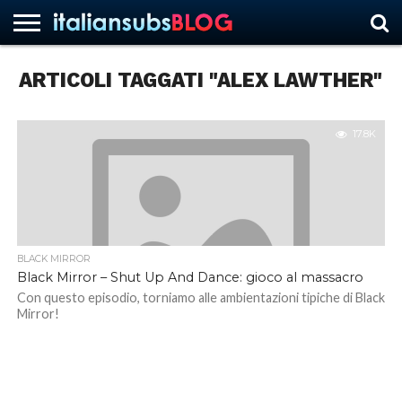
ARTICOLI TAGGATI "ALEX LAWTHER"
HOME
NEWS
ASCOLTI
RECENSIONI
INTERVISTE
CURIOSITÀ
CHI
CONTATTACI
FORUM
ITALIANSUBS
SIAMO
17.8K
BLACK MIRROR
Black Mirror – Shut Up And Dance: gioco al massacro
Con questo episodio, torniamo alle ambientazioni tipiche di Black
Mirror!