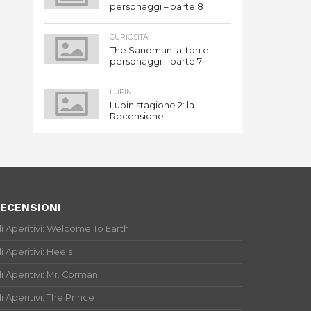
personaggi – parte 8
CURIOSITÀ
The Sandman: attori e
personaggi – parte 7
LUPIN
Lupin stagione 2: la
Recensione!
ECENSIONI
li Aperitivi: Welcome To Earth
li Aperitivi: Heels
li Aperitivi: Mr. Corman
li Aperitivi: The Prince