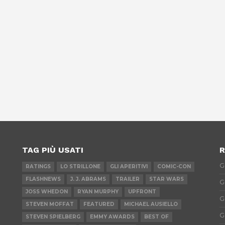
TAG PIÙ USATI
R
G
RATINGS
LO STRILLONE
GLI APERITIVI
COMIC-CON
FLASHNEWS
J. J. ABRAMS
TRAILER
STAR WARS
G
JOSS WHEDON
RYAN MURPHY
UPFRONT
G
STEVEN MOFFAT
FEATURED
MICHAEL AUSIELLO
G
STEVEN SPIELBERG
EMMY AWARDS
BEST OF