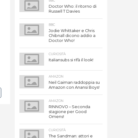
BBC
Doctor Who: il ritorno di
Russell T Davies
BBC
Jodie Whittaker e Chris
Chibnall dicono addio a
Doctor Who!
CURIOSITÀ
Italiansubs si rifà il look!
AMAZON
Neil Gaiman raddoppia su
Amazon con Anansi Boys!
AMAZON
RINNOVO – Seconda
stagione per Good
Omens!
CURIOSITÀ
The Sandman: attori e