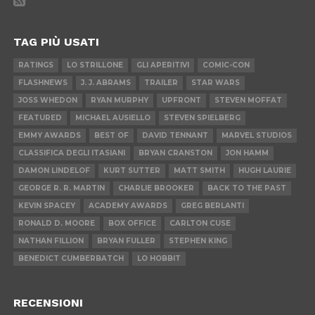
TAG PIÙ USATI
RATINGS
LO STRILLONE
GLI APERITIVI
COMIC-CON
FLASHNEWS
J. J. ABRAMS
TRAILER
STAR WARS
JOSS WHEDON
RYAN MURPHY
UPFRONT
STEVEN MOFFAT
FEATURED
MICHAEL AUSIELLO
STEVEN SPIELBERG
EMMY AWARDS
BEST OF
DAVID TENNANT
MARVEL STUDIOS
CLASSIFICA DEGLI ITASIANI
BRYAN CRANSTON
JON HAMM
DAMON LINDELOF
KURT SUTTER
MATT SMITH
HUGH LAURIE
GEORGE R. R. MARTIN
CHARLIE BROOKER
BACK TO THE PAST
KEVIN SPACEY
ACADEMY AWARDS
GREG BERLANTI
RONALD D. MOORE
BOX OFFICE
CARLTON CUSE
NATHAN FILLION
BRYAN FULLER
STEPHEN KING
BENEDICT CUMBERBATCH
LO HOBBIT
RECENSIONI