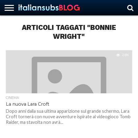
ARTICOLI TAGGATI "BONNIE
WRIGHT"
HOME
NEWS
ASCOLTI
RECENSIONI
INTERVISTE
CURIOSITÀ
CHI
CONTATTACI
FORUM
ITALIANSUBS
SIAMO
2.8K
CINEMA
La nuova Lara Croft
Dopo anni dalla sua ultima apparizione sul grande schermo, Lara
Croft tornerà con nuove avventure ispirate al videogioco Tomb
Raider, ma stavolta non avrà...