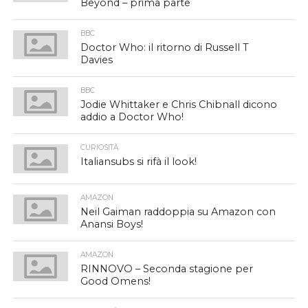
Beyond – prima parte
BBC
Doctor Who: il ritorno di Russell T
Davies
BBC
Jodie Whittaker e Chris Chibnall dicono
addio a Doctor Who!
CURIOSITÀ
Italiansubs si rifà il look!
AMAZON
Neil Gaiman raddoppia su Amazon con
Anansi Boys!
AMAZON
RINNOVO – Seconda stagione per
Good Omens!