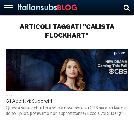
ARTICOLI TAGGATI "CALISTA
FLOCKHART"
HOME
NEWS
ASCOLTI
RECENSIONI
INTERVISTE
CURIOSITÀ
CHI
CONTATTACI
FORUM
ITALIANSUBS
SIAMO
2.9K
CBS
Gli Aperitivi: Supergirl
Questa serie debutterà solo a novembre su CBS ma è arrivato in
dono il pilot, potevamo non approfittarne? Ecco a voi Supergirl!