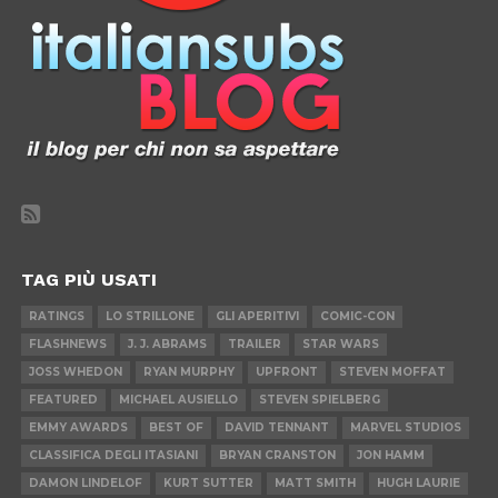
TAG PIÙ USATI
RATINGS
LO STRILLONE
GLI APERITIVI
COMIC-CON
FLASHNEWS
J. J. ABRAMS
TRAILER
STAR WARS
JOSS WHEDON
RYAN MURPHY
UPFRONT
STEVEN MOFFAT
FEATURED
MICHAEL AUSIELLO
STEVEN SPIELBERG
EMMY AWARDS
BEST OF
DAVID TENNANT
MARVEL STUDIOS
CLASSIFICA DEGLI ITASIANI
BRYAN CRANSTON
JON HAMM
DAMON LINDELOF
KURT SUTTER
MATT SMITH
HUGH LAURIE