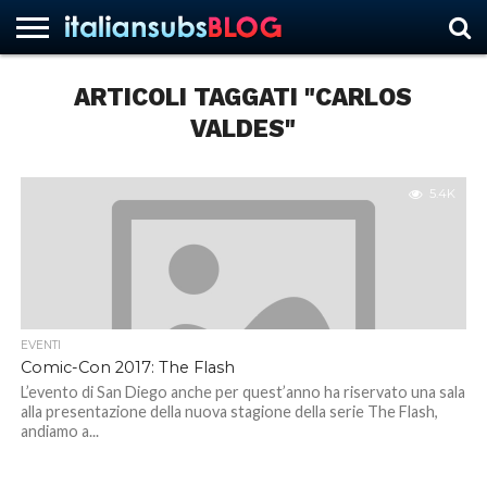
ARTICOLI TAGGATI "CARLOS
VALDES"
HOME
NEWS
ASCOLTI
RECENSIONI
INTERVISTE
CURIOSITÀ
CHI
CONTATTACI
FORUM
ITALIANSUBS
SIAMO
5.4K
EVENTI
Comic-Con 2017: The Flash
L’evento di San Diego anche per quest’anno ha riservato una sala
alla presentazione della nuova stagione della serie The Flash,
andiamo a...