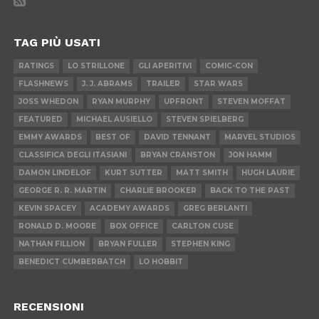
TAG PIÙ USATI
RATINGS
LO STRILLONE
GLI APERITIVI
COMIC-CON
FLASHNEWS
J. J. ABRAMS
TRAILER
STAR WARS
JOSS WHEDON
RYAN MURPHY
UPFRONT
STEVEN MOFFAT
FEATURED
MICHAEL AUSIELLO
STEVEN SPIELBERG
EMMY AWARDS
BEST OF
DAVID TENNANT
MARVEL STUDIOS
CLASSIFICA DEGLI ITASIANI
BRYAN CRANSTON
JON HAMM
DAMON LINDELOF
KURT SUTTER
MATT SMITH
HUGH LAURIE
GEORGE R. R. MARTIN
CHARLIE BROOKER
BACK TO THE PAST
KEVIN SPACEY
ACADEMY AWARDS
GREG BERLANTI
RONALD D. MOORE
BOX OFFICE
CARLTON CUSE
NATHAN FILLION
BRYAN FULLER
STEPHEN KING
BENEDICT CUMBERBATCH
LO HOBBIT
RECENSIONI