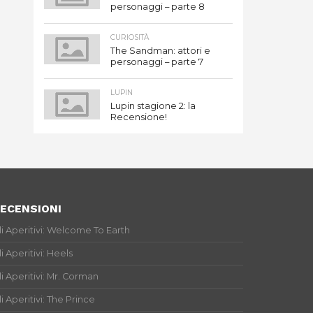
personaggi – parte 8
CURIOSITÀ
The Sandman: attori e
personaggi – parte 7
LUPIN
Lupin stagione 2: la
Recensione!
ECENSIONI
li Aperitivi: Welcome To Earth
li Aperitivi: Heels
li Aperitivi: Mr. Corman
li Aperitivi: The Prince