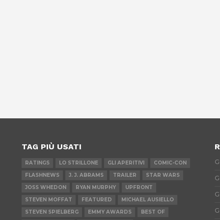
TAG PIÙ USATI
R
G
RATINGS
LO STRILLONE
GLI APERITIVI
COMIC-CON
FLASHNEWS
J. J. ABRAMS
TRAILER
STAR WARS
G
JOSS WHEDON
RYAN MURPHY
UPFRONT
G
STEVEN MOFFAT
FEATURED
MICHAEL AUSIELLO
G
STEVEN SPIELBERG
EMMY AWARDS
BEST OF