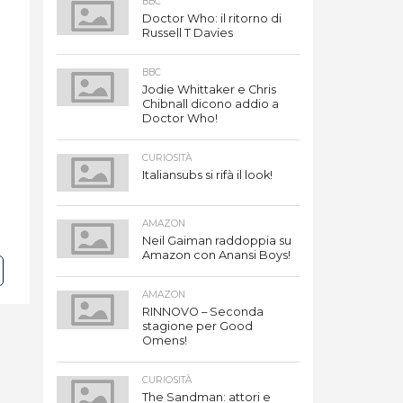
BBC
Doctor Who: il ritorno di
Russell T Davies
BBC
Jodie Whittaker e Chris
Chibnall dicono addio a
Doctor Who!
CURIOSITÀ
Italiansubs si rifà il look!
AMAZON
Neil Gaiman raddoppia su
Amazon con Anansi Boys!
AMAZON
RINNOVO – Seconda
stagione per Good
Omens!
CURIOSITÀ
The Sandman: attori e