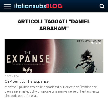
ARTICOLI TAGGATI "DANIEL
ABRAHAM"
HOME
NEWS
ASCOLTI
RECENSIONI
INTERVISTE
CURIOSITÀ
CHI
CONTATTACI
FORUM
ITALIANSUBS
SIAMO
4.8K
RECENSIONI
Gli Aperitivi: The Expanse
Mentre il palinsesto delle broadcast si riduce per l’imminente
pausa invernale, SyFy propone una nuova serie di fantascienza
che potrebbe fare la...