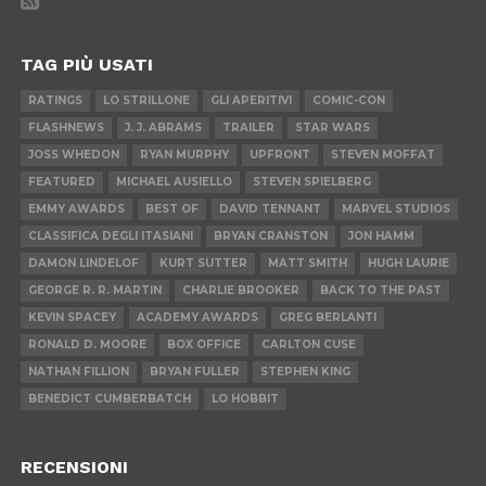
TAG PIÙ USATI
RATINGS
LO STRILLONE
GLI APERITIVI
COMIC-CON
FLASHNEWS
J. J. ABRAMS
TRAILER
STAR WARS
JOSS WHEDON
RYAN MURPHY
UPFRONT
STEVEN MOFFAT
FEATURED
MICHAEL AUSIELLO
STEVEN SPIELBERG
EMMY AWARDS
BEST OF
DAVID TENNANT
MARVEL STUDIOS
CLASSIFICA DEGLI ITASIANI
BRYAN CRANSTON
JON HAMM
DAMON LINDELOF
KURT SUTTER
MATT SMITH
HUGH LAURIE
GEORGE R. R. MARTIN
CHARLIE BROOKER
BACK TO THE PAST
KEVIN SPACEY
ACADEMY AWARDS
GREG BERLANTI
RONALD D. MOORE
BOX OFFICE
CARLTON CUSE
NATHAN FILLION
BRYAN FULLER
STEPHEN KING
BENEDICT CUMBERBATCH
LO HOBBIT
RECENSIONI