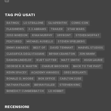
TAG PIÙ USATI
RATINGS
LO STRILLONE
GLI APERITIVI
COMIC-CON
FLASHNEWS
J. J. ABRAMS
TRAILER
STAR WARS
JOSS WHEDON
RYAN MURPHY
UPFRONT
STEVEN MOFFAT
FEATURED
MICHAEL AUSIELLO
STEVEN SPIELBERG
EMMY AWARDS
BEST OF
DAVID TENNANT
MARVEL STUDIOS
CLASSIFICA DEGLI ITASIANI
BRYAN CRANSTON
JON HAMM
DAMON LINDELOF
KURT SUTTER
MATT SMITH
HUGH LAURIE
GEORGE R. R. MARTIN
CHARLIE BROOKER
BACK TO THE PAST
KEVIN SPACEY
ACADEMY AWARDS
GREG BERLANTI
RONALD D. MOORE
BOX OFFICE
CARLTON CUSE
NATHAN FILLION
BRYAN FULLER
STEPHEN KING
BENEDICT CUMBERBATCH
LO HOBBIT
RECENSIONI