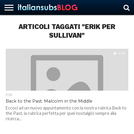
ARTICOLI TAGGATI "ERIK PER
SULLIVAN"
HOME
NEWS
ASCOLTI
RECENSIONI
INTERVISTE
CURIOSITÀ
CHI
CONTATTACI
FORUM
ITALIANSUBS
SIAMO
6.6K
FOX
Back to the Past: Malcolm in the Middle
Eccoci ad un nuovo appuntamento con la nostra rubrica Back to
the Past, la rubrica perfetta per quei nostalgici sempre alla
ricerca...