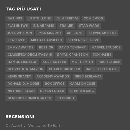
TAG PIÙ USATI
RATINGS
LO STRILLONE
GLI APERITIVI
COMIC-CON
FLASHNEWS
J. J. ABRAMS
TRAILER
STAR WARS
JOSS WHEDON
RYAN MURPHY
UPFRONT
STEVEN MOFFAT
FEATURED
MICHAEL AUSIELLO
STEVEN SPIELBERG
EMMY AWARDS
BEST OF
DAVID TENNANT
MARVEL STUDIOS
CLASSIFICA DEGLI ITASIANI
BRYAN CRANSTON
JON HAMM
DAMON LINDELOF
KURT SUTTER
MATT SMITH
HUGH LAURIE
GEORGE R. R. MARTIN
CHARLIE BROOKER
BACK TO THE PAST
KEVIN SPACEY
ACADEMY AWARDS
GREG BERLANTI
RONALD D. MOORE
BOX OFFICE
CARLTON CUSE
NATHAN FILLION
BRYAN FULLER
STEPHEN KING
BENEDICT CUMBERBATCH
LO HOBBIT
RECENSIONI
Gli Aperitivi: Welcome To Earth