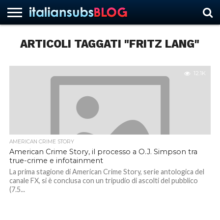
ARTICOLI TAGGATI "FRITZ LANG"
HOME
NEWS
ASCOLTI
RECENSIONI
INTERVISTE
CURIOSITÀ
CHI
CONTATTACI
FORUM
ITALIANSUBS
SIAMO
12.1K
AMERICAN CRIME STORY
American Crime Story, il processo a O.J. Simpson tra
true-crime e infotainment
La prima stagione di American Crime Story, serie antologica del
canale FX, si è conclusa con un tripudio di ascolti del pubblico
(7.5...