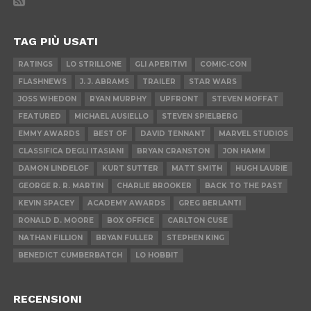
TAG PIÙ USATI
RATINGS
LO STRILLONE
GLI APERITIVI
COMIC-CON
FLASHNEWS
J. J. ABRAMS
TRAILER
STAR WARS
JOSS WHEDON
RYAN MURPHY
UPFRONT
STEVEN MOFFAT
FEATURED
MICHAEL AUSIELLO
STEVEN SPIELBERG
EMMY AWARDS
BEST OF
DAVID TENNANT
MARVEL STUDIOS
CLASSIFICA DEGLI ITASIANI
BRYAN CRANSTON
JON HAMM
DAMON LINDELOF
KURT SUTTER
MATT SMITH
HUGH LAURIE
GEORGE R. R. MARTIN
CHARLIE BROOKER
BACK TO THE PAST
KEVIN SPACEY
ACADEMY AWARDS
GREG BERLANTI
RONALD D. MOORE
BOX OFFICE
CARLTON CUSE
NATHAN FILLION
BRYAN FULLER
STEPHEN KING
BENEDICT CUMBERBATCH
LO HOBBIT
RECENSIONI