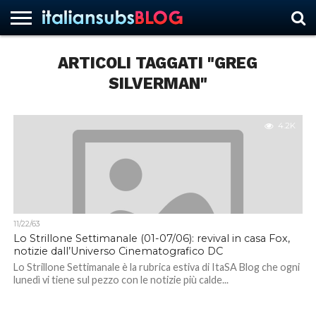
ARTICOLI TAGGATI "GREG
SILVERMAN"
HOME
NEWS
ASCOLTI
RECENSIONI
INTERVISTE
CURIOSITÀ
CHI
CONTATTACI
FORUM
ITALIANSUBS
SIAMO
4.2K
11/22/63
Lo Strillone Settimanale (01-07/06): revival in casa Fox,
notizie dall’Universo Cinematografico DC
Lo Strillone Settimanale è la rubrica estiva di ItaSA Blog che ogni
lunedì vi tiene sul pezzo con le notizie più calde...