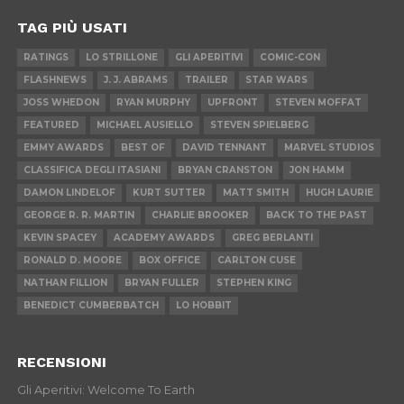
TAG PIÙ USATI
RATINGS
LO STRILLONE
GLI APERITIVI
COMIC-CON
FLASHNEWS
J. J. ABRAMS
TRAILER
STAR WARS
JOSS WHEDON
RYAN MURPHY
UPFRONT
STEVEN MOFFAT
FEATURED
MICHAEL AUSIELLO
STEVEN SPIELBERG
EMMY AWARDS
BEST OF
DAVID TENNANT
MARVEL STUDIOS
CLASSIFICA DEGLI ITASIANI
BRYAN CRANSTON
JON HAMM
DAMON LINDELOF
KURT SUTTER
MATT SMITH
HUGH LAURIE
GEORGE R. R. MARTIN
CHARLIE BROOKER
BACK TO THE PAST
KEVIN SPACEY
ACADEMY AWARDS
GREG BERLANTI
RONALD D. MOORE
BOX OFFICE
CARLTON CUSE
NATHAN FILLION
BRYAN FULLER
STEPHEN KING
BENEDICT CUMBERBATCH
LO HOBBIT
RECENSIONI
Gli Aperitivi: Welcome To Earth