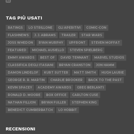
TAG PIÙ USATI
RATINGS
LO STRILLONE
GLI APERITIVI
COMIC-CON
FLASHNEWS
J. J. ABRAMS
TRAILER
STAR WARS
JOSS WHEDON
RYAN MURPHY
UPFRONT
STEVEN MOFFAT
FEATURED
MICHAEL AUSIELLO
STEVEN SPIELBERG
EMMY AWARDS
BEST OF
DAVID TENNANT
MARVEL STUDIOS
CLASSIFICA DEGLI ITASIANI
BRYAN CRANSTON
JON HAMM
DAMON LINDELOF
KURT SUTTER
MATT SMITH
HUGH LAURIE
GEORGE R. R. MARTIN
CHARLIE BROOKER
BACK TO THE PAST
KEVIN SPACEY
ACADEMY AWARDS
GREG BERLANTI
RONALD D. MOORE
BOX OFFICE
CARLTON CUSE
NATHAN FILLION
BRYAN FULLER
STEPHEN KING
BENEDICT CUMBERBATCH
LO HOBBIT
RECENSIONI