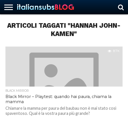
ARTICOLI TAGGATI "HANNAH JOHN-
KAMEN"
HOME
NEWS
ASCOLTI
RECENSIONI
INTERVISTE
CURIOSITÀ
CHI
CONTATTACI
FORUM
ITALIANSUBS
SIAMO
8.7K
BLACK MIRROR
Black Mirror – Playtest: quando hai paura, chiama la
mamma
Chiamare la mamma per paura del baubau non è mai stato così
spaventoso. Qual è la vostra paura più grande?