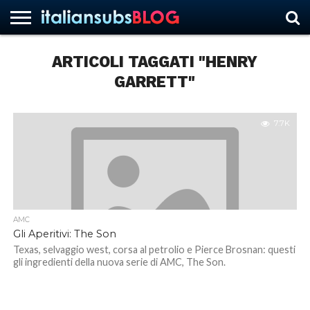
ARTICOLI TAGGATI "HENRY
GARRETT"
HOME
NEWS
ASCOLTI
RECENSIONI
INTERVISTE
CURIOSITÀ
CHI
CONTATTACI
FORUM
ITALIANSUBS
SIAMO
7.7K
AMC
Gli Aperitivi: The Son
Texas, selvaggio west, corsa al petrolio e Pierce Brosnan: questi
gli ingredienti della nuova serie di AMC, The Son.