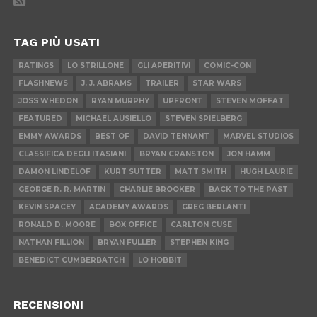
TAG PIÙ USATI
RATINGS
LO STRILLONE
GLI APERITIVI
COMIC-CON
FLASHNEWS
J. J. ABRAMS
TRAILER
STAR WARS
JOSS WHEDON
RYAN MURPHY
UPFRONT
STEVEN MOFFAT
FEATURED
MICHAEL AUSIELLO
STEVEN SPIELBERG
EMMY AWARDS
BEST OF
DAVID TENNANT
MARVEL STUDIOS
CLASSIFICA DEGLI ITASIANI
BRYAN CRANSTON
JON HAMM
DAMON LINDELOF
KURT SUTTER
MATT SMITH
HUGH LAURIE
GEORGE R. R. MARTIN
CHARLIE BROOKER
BACK TO THE PAST
KEVIN SPACEY
ACADEMY AWARDS
GREG BERLANTI
RONALD D. MOORE
BOX OFFICE
CARLTON CUSE
NATHAN FILLION
BRYAN FULLER
STEPHEN KING
BENEDICT CUMBERBATCH
LO HOBBIT
RECENSIONI