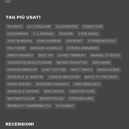
TAG PIÙ USATI
RATINGS
LO STRILLONE
GLI APERITIVI
COMIC-CON
FLASHNEWS
J. J. ABRAMS
TRAILER
STAR WARS
JOSS WHEDON
RYAN MURPHY
UPFRONT
STEVEN MOFFAT
FEATURED
MICHAEL AUSIELLO
STEVEN SPIELBERG
EMMY AWARDS
BEST OF
DAVID TENNANT
MARVEL STUDIOS
CLASSIFICA DEGLI ITASIANI
BRYAN CRANSTON
JON HAMM
DAMON LINDELOF
KURT SUTTER
MATT SMITH
HUGH LAURIE
GEORGE R. R. MARTIN
CHARLIE BROOKER
BACK TO THE PAST
KEVIN SPACEY
ACADEMY AWARDS
GREG BERLANTI
RONALD D. MOORE
BOX OFFICE
CARLTON CUSE
NATHAN FILLION
BRYAN FULLER
STEPHEN KING
BENEDICT CUMBERBATCH
LO HOBBIT
RECENSIONI