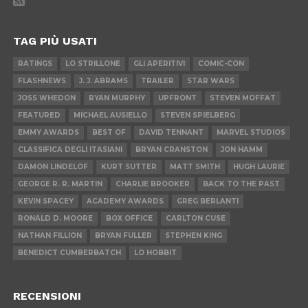
TAG PIÙ USATI
RATINGS
LO STRILLONE
GLI APERITIVI
COMIC-CON
FLASHNEWS
J. J. ABRAMS
TRAILER
STAR WARS
JOSS WHEDON
RYAN MURPHY
UPFRONT
STEVEN MOFFAT
FEATURED
MICHAEL AUSIELLO
STEVEN SPIELBERG
EMMY AWARDS
BEST OF
DAVID TENNANT
MARVEL STUDIOS
CLASSIFICA DEGLI ITASIANI
BRYAN CRANSTON
JON HAMM
DAMON LINDELOF
KURT SUTTER
MATT SMITH
HUGH LAURIE
GEORGE R. R. MARTIN
CHARLIE BROOKER
BACK TO THE PAST
KEVIN SPACEY
ACADEMY AWARDS
GREG BERLANTI
RONALD D. MOORE
BOX OFFICE
CARLTON CUSE
NATHAN FILLION
BRYAN FULLER
STEPHEN KING
BENEDICT CUMBERBATCH
LO HOBBIT
RECENSIONI