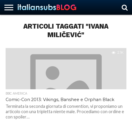
ARTICOLI TAGGATI "IVANA
MILIČEVIĆ"
HOME
NEWS
ASCOLTI
RECENSIONI
INTERVISTE
CURIOSITÀ
CHI
CONTATTACI
FORUM
ITALIANSUBS
SIAMO
2.1K
BBC AMERICA
Comic-Con 2013: Vikings, Banshee e Orphan Black
Terminata la seconda giornata di convention, vi proponiamo un
articolo con una tripletta niente male. Procediamo con ordine e
con spoiler…