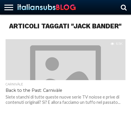
ARTICOLI TAGGATI "JACK BANDER"
HOME
NEWS
ASCOLTI
RECENSIONI
INTERVISTE
CURIOSITÀ
CHI
CONTATTACI
FORUM
ITALIANSUBS
SIAMO
6.5K
CARNIVÀLE
Back to the Past: Carnivàle
Siete stanchi di tutte queste nuove serie TV noiose e prive di
contenuti originali? Sì? E allora facciamo un tuffo nel passato...