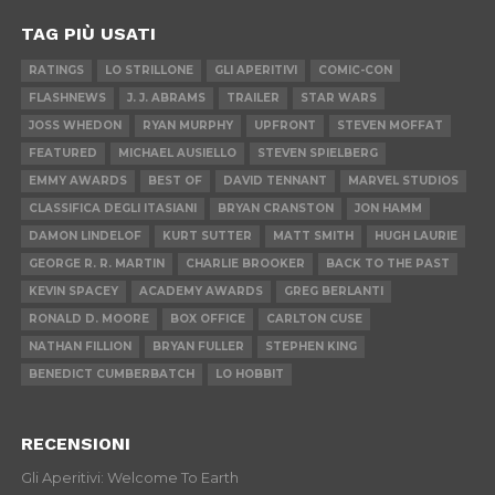
TAG PIÙ USATI
RATINGS
LO STRILLONE
GLI APERITIVI
COMIC-CON
FLASHNEWS
J. J. ABRAMS
TRAILER
STAR WARS
JOSS WHEDON
RYAN MURPHY
UPFRONT
STEVEN MOFFAT
FEATURED
MICHAEL AUSIELLO
STEVEN SPIELBERG
EMMY AWARDS
BEST OF
DAVID TENNANT
MARVEL STUDIOS
CLASSIFICA DEGLI ITASIANI
BRYAN CRANSTON
JON HAMM
DAMON LINDELOF
KURT SUTTER
MATT SMITH
HUGH LAURIE
GEORGE R. R. MARTIN
CHARLIE BROOKER
BACK TO THE PAST
KEVIN SPACEY
ACADEMY AWARDS
GREG BERLANTI
RONALD D. MOORE
BOX OFFICE
CARLTON CUSE
NATHAN FILLION
BRYAN FULLER
STEPHEN KING
BENEDICT CUMBERBATCH
LO HOBBIT
RECENSIONI
Gli Aperitivi: Welcome To Earth