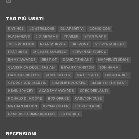
TAG PIÙ USATI
RATINGS
LO STRILLONE
GLI APERITIVI
COMIC-CON
FLASHNEWS
J. J. ABRAMS
TRAILER
STAR WARS
JOSS WHEDON
RYAN MURPHY
UPFRONT
STEVEN MOFFAT
FEATURED
MICHAEL AUSIELLO
STEVEN SPIELBERG
EMMY AWARDS
BEST OF
DAVID TENNANT
MARVEL STUDIOS
CLASSIFICA DEGLI ITASIANI
BRYAN CRANSTON
JON HAMM
DAMON LINDELOF
KURT SUTTER
MATT SMITH
HUGH LAURIE
GEORGE R. R. MARTIN
CHARLIE BROOKER
BACK TO THE PAST
KEVIN SPACEY
ACADEMY AWARDS
GREG BERLANTI
RONALD D. MOORE
BOX OFFICE
CARLTON CUSE
NATHAN FILLION
BRYAN FULLER
STEPHEN KING
BENEDICT CUMBERBATCH
LO HOBBIT
RECENSIONI