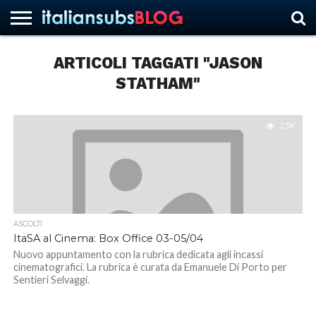
ARTICOLI TAGGATI "JASON
STATHAM"
HOME
NEWS
ASCOLTI
RECENSIONI
INTERVISTE
CURIOSITÀ
CHI
CONTATTACI
FORUM
ITALIANSUBS
SIAMO
2.5K
ASCOLTI
ItaSA al Cinema: Box Office 03-05/04
Nuovo appuntamento con la rubrica dedicata agli incassi
cinematografici. La rubrica è curata da Emanuele Di Porto per
Sentieri Selvaggi.