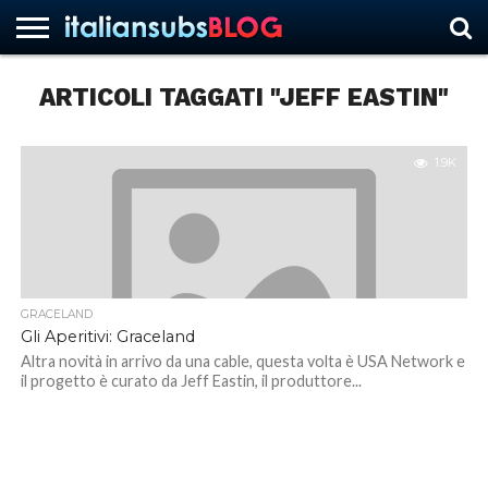
ARTICOLI TAGGATI "JEFF EASTIN"
HOME
NEWS
ASCOLTI
RECENSIONI
INTERVISTE
CURIOSITÀ
CHI
CONTATTACI
FORUM
ITALIANSUBS
SIAMO
1.9K
GRACELAND
Gli Aperitivi: Graceland
Altra novità in arrivo da una cable, questa volta è USA Network e
il progetto è curato da Jeff Eastin, il produttore...