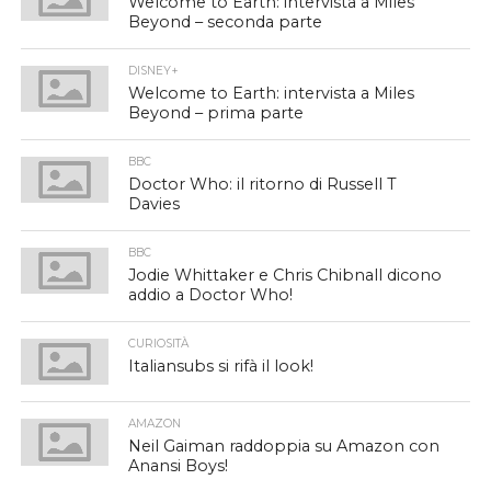
Welcome to Earth: intervista a Miles
Beyond – seconda parte
DISNEY+
Welcome to Earth: intervista a Miles
Beyond – prima parte
BBC
Doctor Who: il ritorno di Russell T
Davies
BBC
Jodie Whittaker e Chris Chibnall dicono
addio a Doctor Who!
CURIOSITÀ
Italiansubs si rifà il look!
AMAZON
Neil Gaiman raddoppia su Amazon con
Anansi Boys!