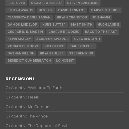
FEATURED
MICHAEL AUSIELLO
STEVEN SPIELBERG
EMMY AWARDS
BEST OF
DAVID TENNANT
MARVEL STUDIOS
CLASSIFICA DEGLI ITASIANI
BRYAN CRANSTON
JON HAMM
DAMON LINDELOF
KURT SUTTER
MATT SMITH
HUGH LAURIE
GEORGE R. R. MARTIN
CHARLIE BROOKER
BACK TO THE PAST
KEVIN SPACEY
ACADEMY AWARDS
GREG BERLANTI
RONALD D. MOORE
BOX OFFICE
CARLTON CUSE
NATHAN FILLION
BRYAN FULLER
STEPHEN KING
BENEDICT CUMBERBATCH
LO HOBBIT
RECENSIONI
Gli Aperitivi: Welcome To Earth
Gli Aperitivi: Heels
Gli Aperitivi: Mr. Corman
Gli Aperitivi: The Prince
Gli Aperitivi: The Republic of Sarah