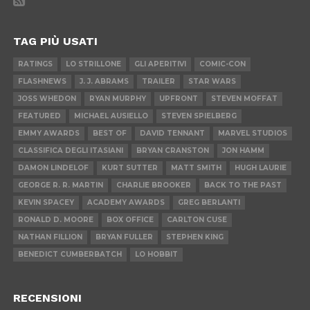
TAG PIÙ USATI
RATINGS
LO STRILLONE
GLI APERITIVI
COMIC-CON
FLASHNEWS
J. J. ABRAMS
TRAILER
STAR WARS
JOSS WHEDON
RYAN MURPHY
UPFRONT
STEVEN MOFFAT
FEATURED
MICHAEL AUSIELLO
STEVEN SPIELBERG
EMMY AWARDS
BEST OF
DAVID TENNANT
MARVEL STUDIOS
CLASSIFICA DEGLI ITASIANI
BRYAN CRANSTON
JON HAMM
DAMON LINDELOF
KURT SUTTER
MATT SMITH
HUGH LAURIE
GEORGE R. R. MARTIN
CHARLIE BROOKER
BACK TO THE PAST
KEVIN SPACEY
ACADEMY AWARDS
GREG BERLANTI
RONALD D. MOORE
BOX OFFICE
CARLTON CUSE
NATHAN FILLION
BRYAN FULLER
STEPHEN KING
BENEDICT CUMBERBATCH
LO HOBBIT
RECENSIONI