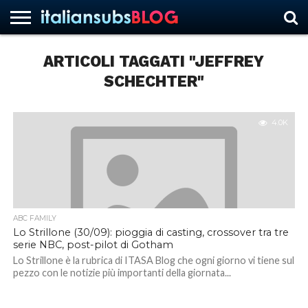
ARTICOLI TAGGATI "JEFFREY
SCHECHTER"
HOME
NEWS
ASCOLTI
RECENSIONI
INTERVISTE
CURIOSITÀ
CHI
CONTATTACI
FORUM
ITALIANSUBS
SIAMO
4.0K
ABC FAMILY
Lo Strillone (30/09): pioggia di casting, crossover tra tre
serie NBC, post-pilot di Gotham
Lo Strillone è la rubrica di ITASA Blog che ogni giorno vi tiene sul
pezzo con le notizie più importanti della giornata...