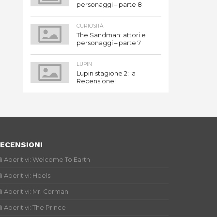
personaggi – parte 8
CURIOSITÀ
The Sandman: attori e
personaggi – parte 7
LUPIN
Lupin stagione 2: la
Recensione!
ECENSIONI
li Aperitivi: Welcome To Earth
li Aperitivi: Heels
li Aperitivi: Mr. Corman
li Aperitivi: The Prince