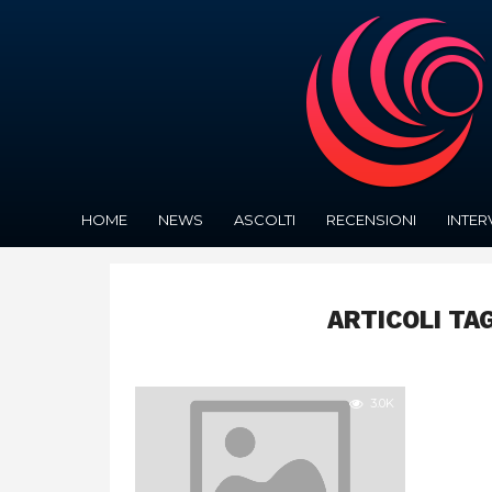
HOME
NEWS
ASCOLTI
RECENSIONI
INTER
ARTICOLI TA
3.0K