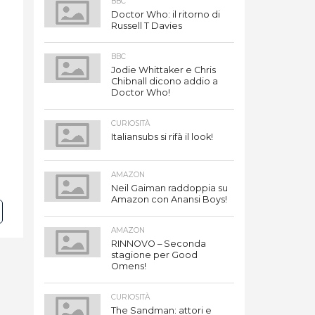
BBC
Doctor Who: il ritorno di
Russell T Davies
BBC
Jodie Whittaker e Chris
Chibnall dicono addio a
Doctor Who!
CURIOSITÀ
Italiansubs si rifà il look!
AMAZON
Neil Gaiman raddoppia su
Amazon con Anansi Boys!
AMAZON
RINNOVO – Seconda
stagione per Good
Omens!
CURIOSITÀ
The Sandman: attori e