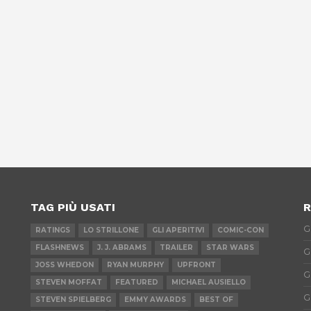
TAG PIÙ USATI
R
G
RATINGS
LO STRILLONE
GLI APERITIVI
COMIC-CON
FLASHNEWS
J. J. ABRAMS
TRAILER
STAR WARS
G
JOSS WHEDON
RYAN MURPHY
UPFRONT
G
STEVEN MOFFAT
FEATURED
MICHAEL AUSIELLO
G
STEVEN SPIELBERG
EMMY AWARDS
BEST OF