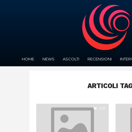
HOME
NEWS
ASCOLTI
RECENSIONI
INTER
ARTICOLI TA
3.2K