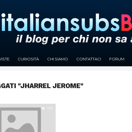
VISTE
CURIOSITÀ
CHI SIAMO
CONTATTACI
FORUM
GGATI "JHARREL JEROME"
3.1K