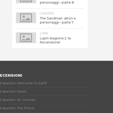
personaggi – parte 8
CURIOSITÀ
The Sandman: attori e
personaggi – parte 7
LUPIN
Lupin stagione 2: la
Recensione!
ECENSIONI
li Aperitivi: Welcome To Earth
li Aperitivi: Heels
li Aperitivi: Mr. Corman
li Aperitivi: The Prince