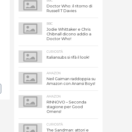
BBC
Doctor Who: il ritorno di
Russell T Davies
BBC
Jodie Whittaker e Chris
Chibnall dicono addio a
Doctor Who!
CURIOSITÀ
Italiansubs si rifà il look!
AMAZON
Neil Gaiman raddoppia su
Amazon con Anansi Boys!
AMAZON
RINNOVO – Seconda
stagione per Good
Omens!
CURIOSITÀ
The Sandman: attori e