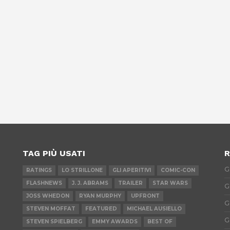
TAG PIÙ USATI
R
G
RATINGS
LO STRILLONE
GLI APERITIVI
COMIC-CON
FLASHNEWS
J. J. ABRAMS
TRAILER
STAR WARS
G
JOSS WHEDON
RYAN MURPHY
UPFRONT
G
STEVEN MOFFAT
FEATURED
MICHAEL AUSIELLO
G
STEVEN SPIELBERG
EMMY AWARDS
BEST OF