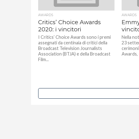
AWARDS
AWARDS
Critics’ Choice Awards
Emmy 2
2020: i vincitori
vincito
I Critics’ Choice Awards sono i premi
Nella no
assegnati da centinaia di critici della
23 settem
Broadcast Television Journalists
cerimoni
Association (BTJA) e della Broadcast
Awards, g
Film...