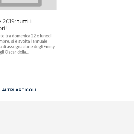
019: tutti i
ri!
tte tra domenica 22 e lunedì
bre, si è svolta l’annuale
a di assegnazione degli Emmy
li Oscar della...
ALTRI ARTICOLI