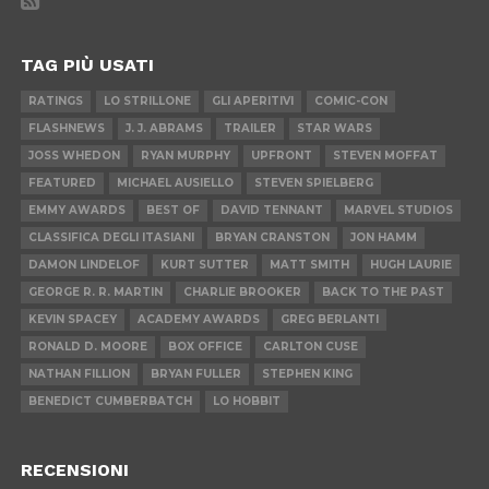
TAG PIÙ USATI
RATINGS
LO STRILLONE
GLI APERITIVI
COMIC-CON
FLASHNEWS
J. J. ABRAMS
TRAILER
STAR WARS
JOSS WHEDON
RYAN MURPHY
UPFRONT
STEVEN MOFFAT
FEATURED
MICHAEL AUSIELLO
STEVEN SPIELBERG
EMMY AWARDS
BEST OF
DAVID TENNANT
MARVEL STUDIOS
CLASSIFICA DEGLI ITASIANI
BRYAN CRANSTON
JON HAMM
DAMON LINDELOF
KURT SUTTER
MATT SMITH
HUGH LAURIE
GEORGE R. R. MARTIN
CHARLIE BROOKER
BACK TO THE PAST
KEVIN SPACEY
ACADEMY AWARDS
GREG BERLANTI
RONALD D. MOORE
BOX OFFICE
CARLTON CUSE
NATHAN FILLION
BRYAN FULLER
STEPHEN KING
BENEDICT CUMBERBATCH
LO HOBBIT
RECENSIONI