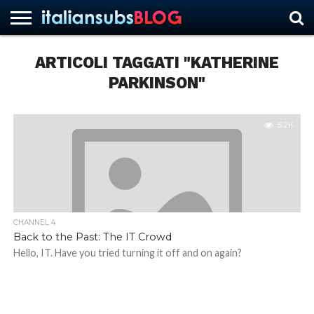
ARTICOLI TAGGATI "KATHERINE
PARKINSON"
HOME
NEWS
ASCOLTI
RECENSIONI
INTERVISTE
CURIOSITÀ
CHI
CONTATTACI
FORUM
ITALIANSUBS
SIAMO
5.2K
CHANNEL 4
Back to the Past: The IT Crowd
Hello, IT. Have you tried turning it off and on again?