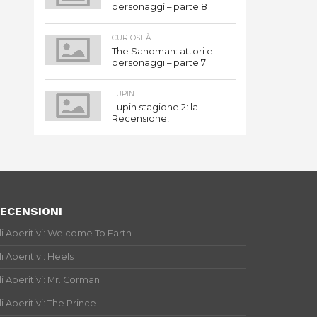
personaggi – parte 8
CURIOSITÀ
The Sandman: attori e
personaggi – parte 7
LUPIN
Lupin stagione 2: la
Recensione!
ECENSIONI
li Aperitivi: Welcome To Earth
li Aperitivi: Heels
li Aperitivi: Mr. Corman
li Aperitivi: The Prince