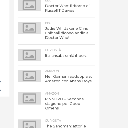
BBC
Doctor Who: il ritorno di
Russell T Davies
BBC
Jodie Whittaker e Chris
Chibnall dicono addio a
Doctor Who!
CURIOSITÀ
Italiansubs si rifà il look!
AMAZON
Neil Gaiman raddoppia su
Amazon con Anansi Boys!
AMAZON
RINNOVO – Seconda
stagione per Good
Omens!
CURIOSITÀ
The Sandman: attori e