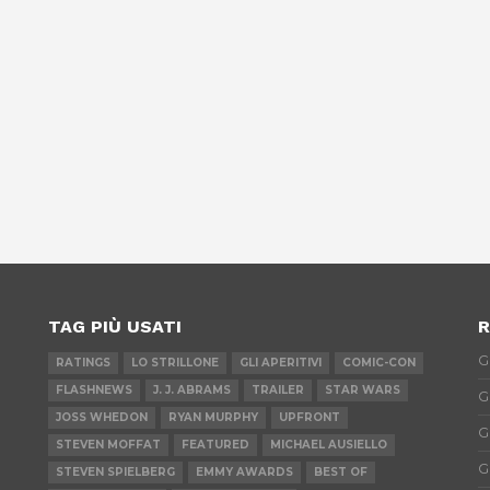
TAG PIÙ USATI
R
G
RATINGS
LO STRILLONE
GLI APERITIVI
COMIC-CON
FLASHNEWS
J. J. ABRAMS
TRAILER
STAR WARS
G
JOSS WHEDON
RYAN MURPHY
UPFRONT
G
STEVEN MOFFAT
FEATURED
MICHAEL AUSIELLO
G
STEVEN SPIELBERG
EMMY AWARDS
BEST OF