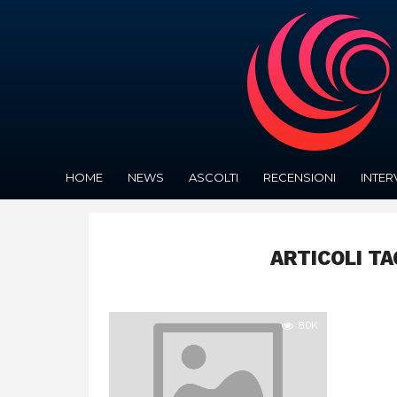
HOME
NEWS
ASCOLTI
RECENSIONI
INTER
ARTICOLI T
8.0K