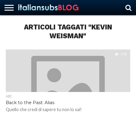
ARTICOLI TAGGATI "KEVIN
WEISMAN"
HOME
NEWS
ASCOLTI
RECENSIONI
INTERVISTE
CURIOSITÀ
CHI
CONTATTACI
FORUM
ITALIANSUBS
SIAMO
3.3K
ABC
Back to the Past: Alias
Quello che credi di sapere tu non lo sai!