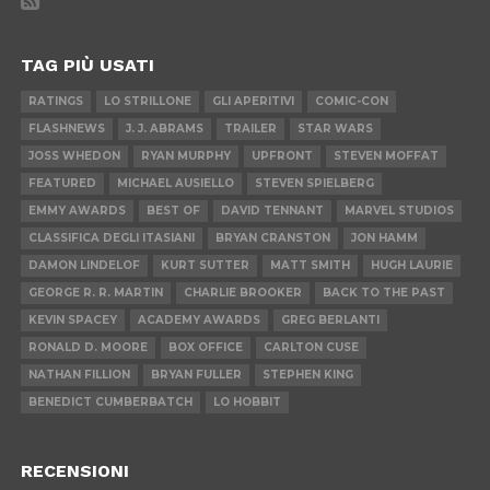
TAG PIÙ USATI
RATINGS
LO STRILLONE
GLI APERITIVI
COMIC-CON
FLASHNEWS
J. J. ABRAMS
TRAILER
STAR WARS
JOSS WHEDON
RYAN MURPHY
UPFRONT
STEVEN MOFFAT
FEATURED
MICHAEL AUSIELLO
STEVEN SPIELBERG
EMMY AWARDS
BEST OF
DAVID TENNANT
MARVEL STUDIOS
CLASSIFICA DEGLI ITASIANI
BRYAN CRANSTON
JON HAMM
DAMON LINDELOF
KURT SUTTER
MATT SMITH
HUGH LAURIE
GEORGE R. R. MARTIN
CHARLIE BROOKER
BACK TO THE PAST
KEVIN SPACEY
ACADEMY AWARDS
GREG BERLANTI
RONALD D. MOORE
BOX OFFICE
CARLTON CUSE
NATHAN FILLION
BRYAN FULLER
STEPHEN KING
BENEDICT CUMBERBATCH
LO HOBBIT
RECENSIONI