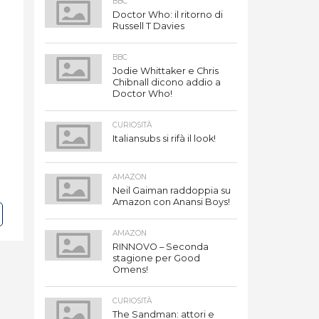
BBC
Doctor Who: il ritorno di
Russell T Davies
BBC
Jodie Whittaker e Chris
Chibnall dicono addio a
Doctor Who!
CURIOSITÀ
Italiansubs si rifà il look!
AMAZON
Neil Gaiman raddoppia su
Amazon con Anansi Boys!
AMAZON
RINNOVO – Seconda
stagione per Good
Omens!
CURIOSITÀ
The Sandman: attori e