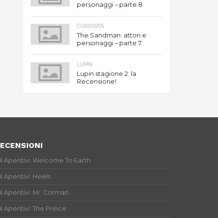
personaggi – parte 8
CURIOSITÀ
The Sandman: attori e
personaggi – parte 7
LUPIN
Lupin stagione 2: la
Recensione!
ECENSIONI
li Aperitivi: Welcome To Earth
li Aperitivi: Heels
li Aperitivi: Mr. Corman
li Aperitivi: The Prince