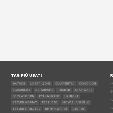
TAG PIÙ USATI
R
G
RATINGS
LO STRILLONE
GLI APERITIVI
COMIC-CON
FLASHNEWS
J. J. ABRAMS
TRAILER
STAR WARS
G
JOSS WHEDON
RYAN MURPHY
UPFRONT
G
STEVEN MOFFAT
FEATURED
MICHAEL AUSIELLO
G
STEVEN SPIELBERG
EMMY AWARDS
BEST OF