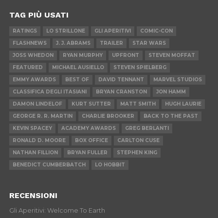
TAG PIÙ USATI
RATINGS
LO STRILLONE
GLI APERITIVI
COMIC-CON
FLASHNEWS
J. J. ABRAMS
TRAILER
STAR WARS
JOSS WHEDON
RYAN MURPHY
UPFRONT
STEVEN MOFFAT
FEATURED
MICHAEL AUSIELLO
STEVEN SPIELBERG
EMMY AWARDS
BEST OF
DAVID TENNANT
MARVEL STUDIOS
CLASSIFICA DEGLI ITASIANI
BRYAN CRANSTON
JON HAMM
DAMON LINDELOF
KURT SUTTER
MATT SMITH
HUGH LAURIE
GEORGE R. R. MARTIN
CHARLIE BROOKER
BACK TO THE PAST
KEVIN SPACEY
ACADEMY AWARDS
GREG BERLANTI
RONALD D. MOORE
BOX OFFICE
CARLTON CUSE
NATHAN FILLION
BRYAN FULLER
STEPHEN KING
BENEDICT CUMBERBATCH
LO HOBBIT
RECENSIONI
Gli Aperitivi: Welcome To Earth