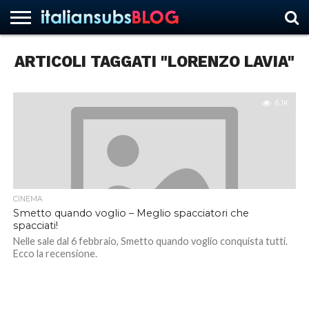
ARTICOLI TAGGATI "LORENZO LAVIA"
HOME
NEWS
ASCOLTI
RECENSIONI
INTERVISTE
CURIOSITÀ
CHI
CONTATTACI
FORUM
ITALIANSUBS
SIAMO
6.1K
CINEMA
Smetto quando voglio – Meglio spacciatori che
spacciati!
Nelle sale dal 6 febbraio, Smetto quando voglio conquista tutti.
Ecco la recensione.