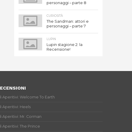
personaggi – parte 8
CURIOSITÀ
The Sandman: attori e
personaggi – parte 7
LUPIN
Lupin stagione 2: la
Recensione!
ECENSIONI
li Aperitivi: Welcome To Earth
li Aperitivi: Heels
li Aperitivi: Mr. Corman
li Aperitivi: The Prince