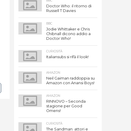
BBC
Doctor Who: il ritorno di
Russell T Davies
BBC
Jodie Whittaker e Chris
Chibnall dicono addio a
Doctor Who!
CURIOSITÀ
Italiansubs si rifà il look!
AMAZON
Neil Gaiman raddoppia su
Amazon con Anansi Boys!
AMAZON
RINNOVO – Seconda
stagione per Good
Omens!
CURIOSITÀ
The Sandman: attori e