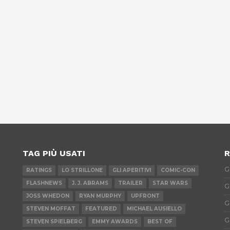
TAG PIÙ USATI
R
G
RATINGS
LO STRILLONE
GLI APERITIVI
COMIC-CON
FLASHNEWS
J. J. ABRAMS
TRAILER
STAR WARS
G
JOSS WHEDON
RYAN MURPHY
UPFRONT
G
STEVEN MOFFAT
FEATURED
MICHAEL AUSIELLO
G
STEVEN SPIELBERG
EMMY AWARDS
BEST OF