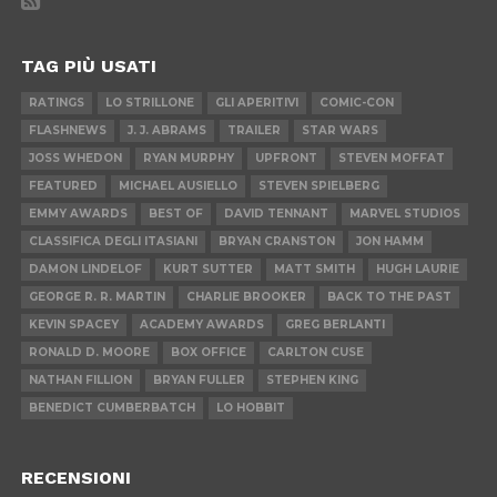
TAG PIÙ USATI
RATINGS
LO STRILLONE
GLI APERITIVI
COMIC-CON
FLASHNEWS
J. J. ABRAMS
TRAILER
STAR WARS
JOSS WHEDON
RYAN MURPHY
UPFRONT
STEVEN MOFFAT
FEATURED
MICHAEL AUSIELLO
STEVEN SPIELBERG
EMMY AWARDS
BEST OF
DAVID TENNANT
MARVEL STUDIOS
CLASSIFICA DEGLI ITASIANI
BRYAN CRANSTON
JON HAMM
DAMON LINDELOF
KURT SUTTER
MATT SMITH
HUGH LAURIE
GEORGE R. R. MARTIN
CHARLIE BROOKER
BACK TO THE PAST
KEVIN SPACEY
ACADEMY AWARDS
GREG BERLANTI
RONALD D. MOORE
BOX OFFICE
CARLTON CUSE
NATHAN FILLION
BRYAN FULLER
STEPHEN KING
BENEDICT CUMBERBATCH
LO HOBBIT
RECENSIONI