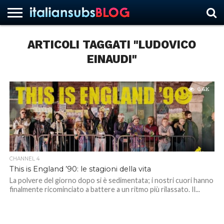
ARTICOLI TAGGATI "LUDOVICO
EINAUDI"
HOME
NEWS
ASCOLTI
RECENSIONI
INTERVISTE
CURIOSITÀ
CHI
CONTATTACI
FORUM
ITALIANSUBS
SIAMO
6.4K
CHANNEL 4
This is England ’90: le stagioni della vita
La polvere del giorno dopo si è sedimentata; i nostri cuori hanno
finalmente ricominciato a battere a un ritmo più rilassato. Il...