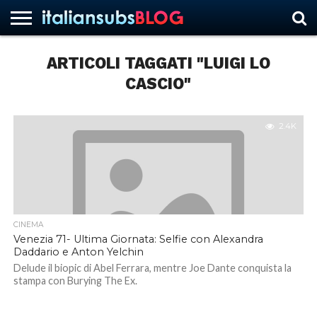
ARTICOLI TAGGATI "LUIGI LO
CASCIO"
HOME
NEWS
ASCOLTI
RECENSIONI
INTERVISTE
CURIOSITÀ
CHI
CONTATTACI
FORUM
ITALIANSUBS
SIAMO
2.4K
CINEMA
Venezia 71- Ultima Giornata: Selfie con Alexandra
Daddario e Anton Yelchin
Delude il biopic di Abel Ferrara, mentre Joe Dante conquista la
stampa con Burying The Ex.