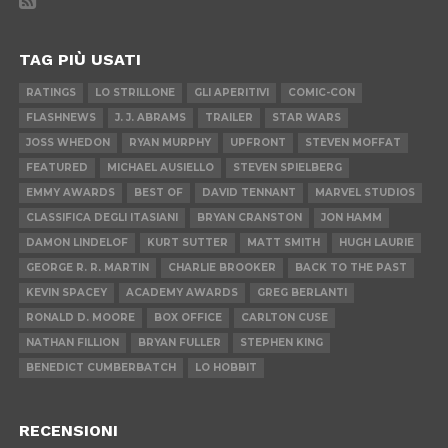
TAG PIÙ USATI
RATINGS
LO STRILLONE
GLI APERITIVI
COMIC-CON
FLASHNEWS
J. J. ABRAMS
TRAILER
STAR WARS
JOSS WHEDON
RYAN MURPHY
UPFRONT
STEVEN MOFFAT
FEATURED
MICHAEL AUSIELLO
STEVEN SPIELBERG
EMMY AWARDS
BEST OF
DAVID TENNANT
MARVEL STUDIOS
CLASSIFICA DEGLI ITASIANI
BRYAN CRANSTON
JON HAMM
DAMON LINDELOF
KURT SUTTER
MATT SMITH
HUGH LAURIE
GEORGE R. R. MARTIN
CHARLIE BROOKER
BACK TO THE PAST
KEVIN SPACEY
ACADEMY AWARDS
GREG BERLANTI
RONALD D. MOORE
BOX OFFICE
CARLTON CUSE
NATHAN FILLION
BRYAN FULLER
STEPHEN KING
BENEDICT CUMBERBATCH
LO HOBBIT
RECENSIONI