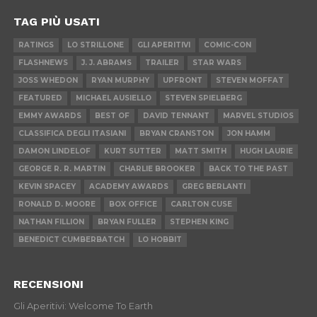
TAG PIÙ USATI
RATINGS
LO STRILLONE
GLI APERITIVI
COMIC-CON
FLASHNEWS
J. J. ABRAMS
TRAILER
STAR WARS
JOSS WHEDON
RYAN MURPHY
UPFRONT
STEVEN MOFFAT
FEATURED
MICHAEL AUSIELLO
STEVEN SPIELBERG
EMMY AWARDS
BEST OF
DAVID TENNANT
MARVEL STUDIOS
CLASSIFICA DEGLI ITASIANI
BRYAN CRANSTON
JON HAMM
DAMON LINDELOF
KURT SUTTER
MATT SMITH
HUGH LAURIE
GEORGE R. R. MARTIN
CHARLIE BROOKER
BACK TO THE PAST
KEVIN SPACEY
ACADEMY AWARDS
GREG BERLANTI
RONALD D. MOORE
BOX OFFICE
CARLTON CUSE
NATHAN FILLION
BRYAN FULLER
STEPHEN KING
BENEDICT CUMBERBATCH
LO HOBBIT
RECENSIONI
Gli Aperitivi: Welcome To Earth