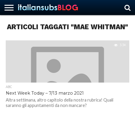
ARTICOLI TAGGATI "MAE WHITMAN"
HOME
NEWS
ASCOLTI
RECENSIONI
INTERVISTE
CURIOSITÀ
CHI
CONTATTACI
FORUM
ITALIANSUBS
SIAMO
3.3K
ABC
Next Week Today – 7/13 marzo 2021
Altra settimana, altro capitolo della nostra rubrica! Quali
saranno gli appuntamenti da non mancare?