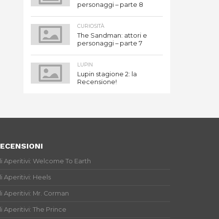
personaggi – parte 8
CURIOSITÀ
The Sandman: attori e
personaggi – parte 7
LUPIN
Lupin stagione 2: la
Recensione!
ECENSIONI
li Aperitivi: Welcome To Earth
li Aperitivi: Heels
li Aperitivi: Mr. Corman
li Aperitivi: The Prince