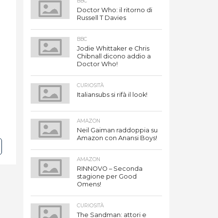
BBC
Doctor Who: il ritorno di
Russell T Davies
BBC
Jodie Whittaker e Chris
Chibnall dicono addio a
Doctor Who!
CURIOSITÀ
Italiansubs si rifà il look!
AMAZON
Neil Gaiman raddoppia su
Amazon con Anansi Boys!
AMAZON
RINNOVO – Seconda
stagione per Good
Omens!
CURIOSITÀ
The Sandman: attori e