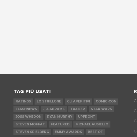
TAG PIÙ USATI
R
G
RATINGS
LO STRILLONE
GLI APERITIVI
COMIC-CON
FLASHNEWS
J. J. ABRAMS
TRAILER
STAR WARS
G
JOSS WHEDON
RYAN MURPHY
UPFRONT
G
STEVEN MOFFAT
FEATURED
MICHAEL AUSIELLO
G
STEVEN SPIELBERG
EMMY AWARDS
BEST OF