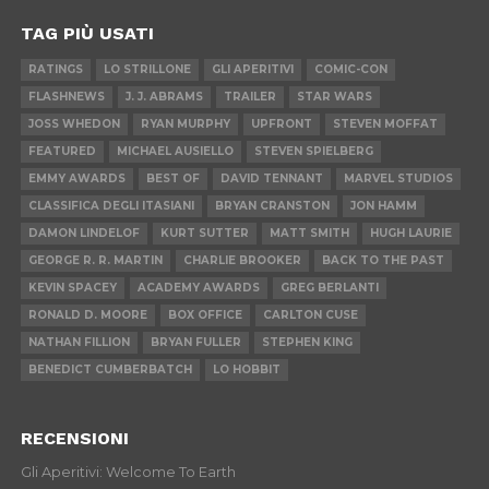
TAG PIÙ USATI
RATINGS
LO STRILLONE
GLI APERITIVI
COMIC-CON
FLASHNEWS
J. J. ABRAMS
TRAILER
STAR WARS
JOSS WHEDON
RYAN MURPHY
UPFRONT
STEVEN MOFFAT
FEATURED
MICHAEL AUSIELLO
STEVEN SPIELBERG
EMMY AWARDS
BEST OF
DAVID TENNANT
MARVEL STUDIOS
CLASSIFICA DEGLI ITASIANI
BRYAN CRANSTON
JON HAMM
DAMON LINDELOF
KURT SUTTER
MATT SMITH
HUGH LAURIE
GEORGE R. R. MARTIN
CHARLIE BROOKER
BACK TO THE PAST
KEVIN SPACEY
ACADEMY AWARDS
GREG BERLANTI
RONALD D. MOORE
BOX OFFICE
CARLTON CUSE
NATHAN FILLION
BRYAN FULLER
STEPHEN KING
BENEDICT CUMBERBATCH
LO HOBBIT
RECENSIONI
Gli Aperitivi: Welcome To Earth