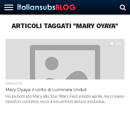
ARTICOLI TAGGATI "MARY OYAYA"
HOME
NEWS
ASCOLTI
RECENSIONI
INTERVISTE
CURIOSITÀ
CHI
CONTATTACI
FORUM
ITALIANSUBS
SIAMO
2.1K
INTERVISTE
Mary Oyaya: il volto di Luminara Unduli
Ho incontrato Mary allo Star Wars Fest a inizio aprile, ma ci siamo
tenuti in contatto, ecco a voi un’intervista in esclusiva...