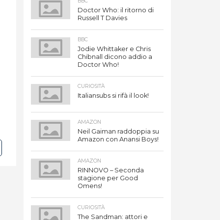
BBC
Doctor Who: il ritorno di
Russell T Davies
BBC
Jodie Whittaker e Chris
Chibnall dicono addio a
Doctor Who!
CURIOSITÀ
Italiansubs si rifà il look!
AMAZON
Neil Gaiman raddoppia su
Amazon con Anansi Boys!
AMAZON
RINNOVO – Seconda
stagione per Good
Omens!
CURIOSITÀ
The Sandman: attori e