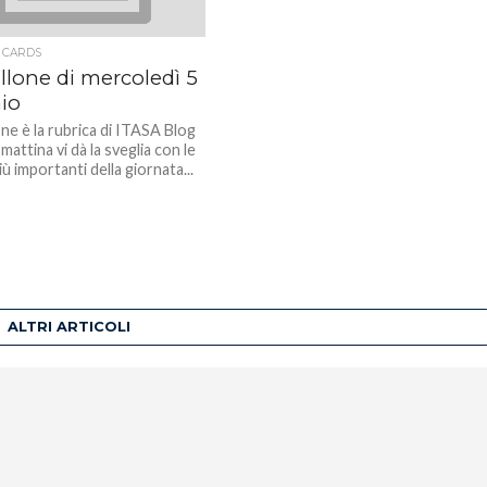
 CARDS
illone di mercoledì 5
io
one è la rubrica di ITASA Blog
mattina vi dà la sveglia con le
iù importanti della giornata...
ALTRI ARTICOLI