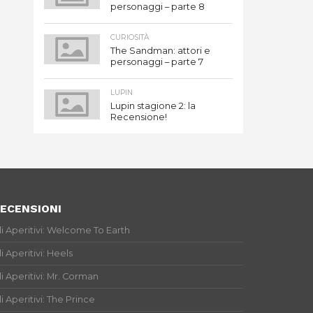
personaggi – parte 8
CURIOSITÀ
The Sandman: attori e
personaggi – parte 7
LUPIN
Lupin stagione 2: la
Recensione!
ECENSIONI
li Aperitivi: Welcome To Earth
li Aperitivi: Heels
li Aperitivi: Mr. Corman
li Aperitivi: The Prince