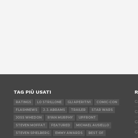
TAG PIÙ USATI
R
G
RATINGS
LO STRILLONE
GLI APERITIVI
COMIC-CON
FLASHNEWS
J. J. ABRAMS
TRAILER
STAR WARS
G
JOSS WHEDON
RYAN MURPHY
UPFRONT
G
STEVEN MOFFAT
FEATURED
MICHAEL AUSIELLO
G
STEVEN SPIELBERG
EMMY AWARDS
BEST OF