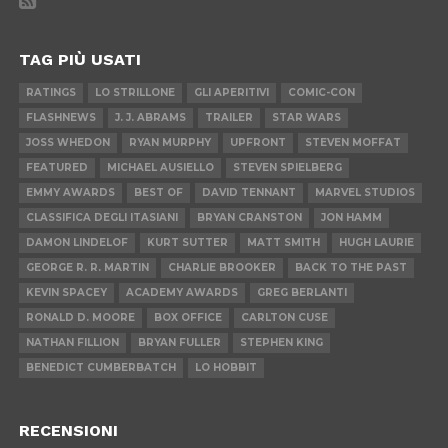
TAG PIÙ USATI
RATINGS
LO STRILLONE
GLI APERITIVI
COMIC-CON
FLASHNEWS
J. J. ABRAMS
TRAILER
STAR WARS
JOSS WHEDON
RYAN MURPHY
UPFRONT
STEVEN MOFFAT
FEATURED
MICHAEL AUSIELLO
STEVEN SPIELBERG
EMMY AWARDS
BEST OF
DAVID TENNANT
MARVEL STUDIOS
CLASSIFICA DEGLI ITASIANI
BRYAN CRANSTON
JON HAMM
DAMON LINDELOF
KURT SUTTER
MATT SMITH
HUGH LAURIE
GEORGE R. R. MARTIN
CHARLIE BROOKER
BACK TO THE PAST
KEVIN SPACEY
ACADEMY AWARDS
GREG BERLANTI
RONALD D. MOORE
BOX OFFICE
CARLTON CUSE
NATHAN FILLION
BRYAN FULLER
STEPHEN KING
BENEDICT CUMBERBATCH
LO HOBBIT
RECENSIONI