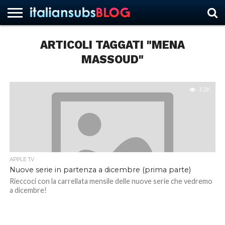
ARTICOLI TAGGATI "MENA
MASSOUD"
HOME
NEWS
ASCOLTI
RECENSIONI
INTERVISTE
CURIOSITÀ
CHI
CONTATTACI
FORUM
ITALIANSUBS
SIAMO
3.2K
APPLE TV
Nuove serie in partenza a dicembre (prima parte)
Rieccoci con la carrellata mensile delle nuove serie che vedremo
a dicembre!