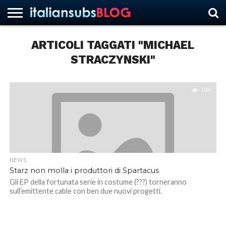
ARTICOLI TAGGATI "MICHAEL
STRACZYNSKI"
HOME
NEWS
ASCOLTI
RECENSIONI
INTERVISTE
CURIOSITÀ
CHI
CONTATTACI
FORUM
ITALIANSUBS
SIAMO
1.9K
NEWS
Starz non molla i produttori di Spartacus
Gli EP della fortunata serie in costume (???) torneranno
sull’emittente cable con ben due nuovi progetti.