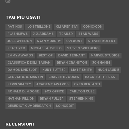
TAG PIÙ USATI
RATINGS
LO STRILLONE
GLI APERITIVI
COMIC-CON
FLASHNEWS
J. J. ABRAMS
TRAILER
STAR WARS
JOSS WHEDON
RYAN MURPHY
UPFRONT
STEVEN MOFFAT
FEATURED
MICHAEL AUSIELLO
STEVEN SPIELBERG
EMMY AWARDS
BEST OF
DAVID TENNANT
MARVEL STUDIOS
CLASSIFICA DEGLI ITASIANI
BRYAN CRANSTON
JON HAMM
DAMON LINDELOF
KURT SUTTER
MATT SMITH
HUGH LAURIE
GEORGE R. R. MARTIN
CHARLIE BROOKER
BACK TO THE PAST
KEVIN SPACEY
ACADEMY AWARDS
GREG BERLANTI
RONALD D. MOORE
BOX OFFICE
CARLTON CUSE
NATHAN FILLION
BRYAN FULLER
STEPHEN KING
BENEDICT CUMBERBATCH
LO HOBBIT
RECENSIONI