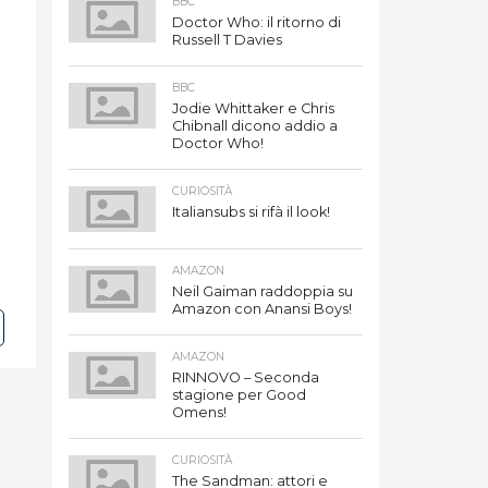
BBC
Doctor Who: il ritorno di
Russell T Davies
BBC
Jodie Whittaker e Chris
Chibnall dicono addio a
Doctor Who!
CURIOSITÀ
Italiansubs si rifà il look!
AMAZON
Neil Gaiman raddoppia su
Amazon con Anansi Boys!
AMAZON
RINNOVO – Seconda
stagione per Good
Omens!
CURIOSITÀ
The Sandman: attori e