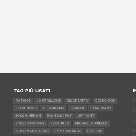
TAG PIÙ USATI
R
G
RATINGS
LO STRILLONE
GLI APERITIVI
COMIC-CON
FLASHNEWS
J. J. ABRAMS
TRAILER
STAR WARS
G
JOSS WHEDON
RYAN MURPHY
UPFRONT
G
STEVEN MOFFAT
FEATURED
MICHAEL AUSIELLO
G
STEVEN SPIELBERG
EMMY AWARDS
BEST OF