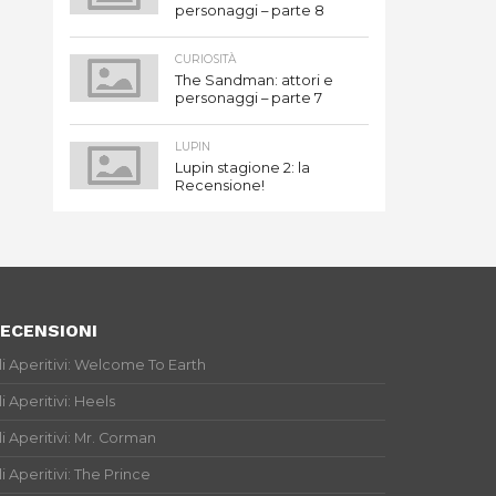
personaggi – parte 8
CURIOSITÀ
The Sandman: attori e
personaggi – parte 7
LUPIN
Lupin stagione 2: la
Recensione!
ECENSIONI
li Aperitivi: Welcome To Earth
li Aperitivi: Heels
li Aperitivi: Mr. Corman
li Aperitivi: The Prince