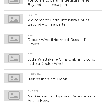
Welcome to Earth: intervista a Miles
Beyond – seconda parte
DISNEY+
Welcome to Earth: intervista a Miles
Beyond – prima parte
BBC
Doctor Who: il ritorno di Russell T
Davies
BBC
Jodie Whittaker e Chris Chibnall dicono
addio a Doctor Who!
CURIOSITÀ
Italiansubs si rifà il look!
AMAZON
Neil Gaiman raddoppia su Amazon con
Anansi Boys!