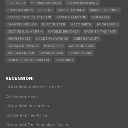
FEATURED
MICHAEL AUSIELLO
STEVEN SPIELBERG
EMMY AWARDS
BEST OF
DAVID TENNANT
MARVEL STUDIOS
CLASSIFICA DEGLI ITASIANI
BRYAN CRANSTON
JON HAMM
DAMON LINDELOF
KURT SUTTER
MATT SMITH
HUGH LAURIE
GEORGE R. R. MARTIN
CHARLIE BROOKER
BACK TO THE PAST
KEVIN SPACEY
ACADEMY AWARDS
GREG BERLANTI
RONALD D. MOORE
BOX OFFICE
CARLTON CUSE
NATHAN FILLION
BRYAN FULLER
STEPHEN KING
BENEDICT CUMBERBATCH
LO HOBBIT
RECENSIONI
Gli Aperitivi: Welcome To Earth
Gli Aperitivi: Heels
Gli Aperitivi: Mr. Corman
Gli Aperitivi: The Prince
Gli Aperitivi: The Republic of Sarah