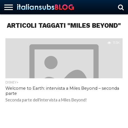
ARTICOLI TAGGATI "MILES BEYOND"
HOME
NEWS
ASCOLTI
RECENSIONI
INTERVISTE
CURIOSITÀ
CHI
CONTATTACI
FORUM
ITALIANSUBS
SIAMO
11.5K
DISNEY+
Welcome to Earth: intervista a Miles Beyond – seconda
parte
Seconda parte dell'intervista a Miles Beyond!