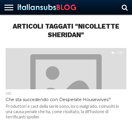
ARTICOLI TAGGATI "NICOLLETTE
SHERIDAN"
HOME
NEWS
ASCOLTI
RECENSIONI
INTERVISTE
CURIOSITÀ
CHI
CONTATTACI
FORUM
ITALIANSUBS
SIAMO
2.8K
ABC
Che sta succedendo con Desperate Housewives?
Produttori e cast della serie sono, loro malgrado, coinvolti in
una causa penale che ha, come risultato, la diffusione di
terrificanti spoiler.