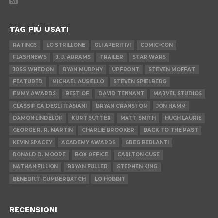
TAG PIÙ USATI
RATINGS
LO STRILLONE
GLI APERITIVI
COMIC-CON
FLASHNEWS
J. J. ABRAMS
TRAILER
STAR WARS
JOSS WHEDON
RYAN MURPHY
UPFRONT
STEVEN MOFFAT
FEATURED
MICHAEL AUSIELLO
STEVEN SPIELBERG
EMMY AWARDS
BEST OF
DAVID TENNANT
MARVEL STUDIOS
CLASSIFICA DEGLI ITASIANI
BRYAN CRANSTON
JON HAMM
DAMON LINDELOF
KURT SUTTER
MATT SMITH
HUGH LAURIE
GEORGE R. R. MARTIN
CHARLIE BROOKER
BACK TO THE PAST
KEVIN SPACEY
ACADEMY AWARDS
GREG BERLANTI
RONALD D. MOORE
BOX OFFICE
CARLTON CUSE
NATHAN FILLION
BRYAN FULLER
STEPHEN KING
BENEDICT CUMBERBATCH
LO HOBBIT
RECENSIONI