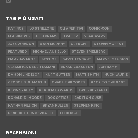
TAG PIÙ USATI
RATINGS
LO STRILLONE
GLI APERITIVI
COMIC-CON
FLASHNEWS
J. J. ABRAMS
TRAILER
STAR WARS
JOSS WHEDON
RYAN MURPHY
UPFRONT
STEVEN MOFFAT
FEATURED
MICHAEL AUSIELLO
STEVEN SPIELBERG
EMMY AWARDS
BEST OF
DAVID TENNANT
MARVEL STUDIOS
CLASSIFICA DEGLI ITASIANI
BRYAN CRANSTON
JON HAMM
DAMON LINDELOF
KURT SUTTER
MATT SMITH
HUGH LAURIE
GEORGE R. R. MARTIN
CHARLIE BROOKER
BACK TO THE PAST
KEVIN SPACEY
ACADEMY AWARDS
GREG BERLANTI
RONALD D. MOORE
BOX OFFICE
CARLTON CUSE
NATHAN FILLION
BRYAN FULLER
STEPHEN KING
BENEDICT CUMBERBATCH
LO HOBBIT
RECENSIONI