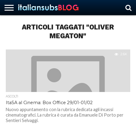
ARTICOLI TAGGATI "OLIVER
MEGATON"
HOME
NEWS
ASCOLTI
RECENSIONI
INTERVISTE
CURIOSITÀ
CHI
CONTATTACI
FORUM
ITALIANSUBS
SIAMO
2.6K
ASCOLTI
ItaSA al Cinema: Box Office 29/01-01/02
Nuovo appuntamento con la rubrica dedicata agli incassi
cinematografici. La rubrica è curata da Emanuele Di Porto per
Sentieri Selvaggi.