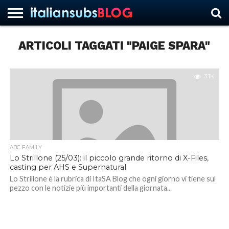
ARTICOLI TAGGATI "PAIGE SPARA"
HOME
NEWS
ASCOLTI
RECENSIONI
INTERVISTE
CURIOSITÀ
CHI
CONTATTACI
FORUM
ITALIANSUBS
SIAMO
3.1K
ABC FAMILY
Lo Strillone (25/03): il piccolo grande ritorno di X-Files,
casting per AHS e Supernatural
Lo Strillone è la rubrica di ItaSA Blog che ogni giorno vi tiene sul
pezzo con le notizie più importanti della giornata...