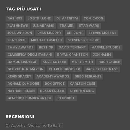
TAG PIÙ USATI
RATINGS
LO STRILLONE
GLI APERITIVI
COMIC-CON
FLASHNEWS
J. J. ABRAMS
TRAILER
STAR WARS
JOSS WHEDON
RYAN MURPHY
UPFRONT
STEVEN MOFFAT
FEATURED
MICHAEL AUSIELLO
STEVEN SPIELBERG
EMMY AWARDS
BEST OF
DAVID TENNANT
MARVEL STUDIOS
CLASSIFICA DEGLI ITASIANI
BRYAN CRANSTON
JON HAMM
DAMON LINDELOF
KURT SUTTER
MATT SMITH
HUGH LAURIE
GEORGE R. R. MARTIN
CHARLIE BROOKER
BACK TO THE PAST
KEVIN SPACEY
ACADEMY AWARDS
GREG BERLANTI
RONALD D. MOORE
BOX OFFICE
CARLTON CUSE
NATHAN FILLION
BRYAN FULLER
STEPHEN KING
BENEDICT CUMBERBATCH
LO HOBBIT
RECENSIONI
Gli Aperitivi: Welcome To Earth