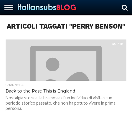
ARTICOLI TAGGATI "PERRY BENSON"
HOME
NEWS
ASCOLTI
RECENSIONI
INTERVISTE
CURIOSITÀ
CHI
CONTATTACI
FORUM
ITALIANSUBS
SIAMO
3.1K
CHANNEL 4
Back to the Past: This is England
Nostalgia storica: la bramosia di un individuo di visitare un
periodo storico passato, che non ha potuto vivere in prima
persona.