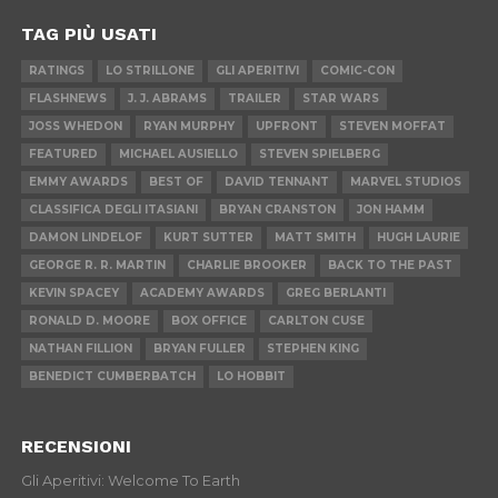
TAG PIÙ USATI
RATINGS
LO STRILLONE
GLI APERITIVI
COMIC-CON
FLASHNEWS
J. J. ABRAMS
TRAILER
STAR WARS
JOSS WHEDON
RYAN MURPHY
UPFRONT
STEVEN MOFFAT
FEATURED
MICHAEL AUSIELLO
STEVEN SPIELBERG
EMMY AWARDS
BEST OF
DAVID TENNANT
MARVEL STUDIOS
CLASSIFICA DEGLI ITASIANI
BRYAN CRANSTON
JON HAMM
DAMON LINDELOF
KURT SUTTER
MATT SMITH
HUGH LAURIE
GEORGE R. R. MARTIN
CHARLIE BROOKER
BACK TO THE PAST
KEVIN SPACEY
ACADEMY AWARDS
GREG BERLANTI
RONALD D. MOORE
BOX OFFICE
CARLTON CUSE
NATHAN FILLION
BRYAN FULLER
STEPHEN KING
BENEDICT CUMBERBATCH
LO HOBBIT
RECENSIONI
Gli Aperitivi: Welcome To Earth