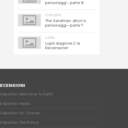
personaggi – parte 8
CURIOSITÀ
The Sandman: attori e
personaggi – parte 7
LUPIN
Lupin stagione 2: la
Recensione!
ECENSIONI
li Aperitivi: Welcome To Earth
li Aperitivi: Heels
li Aperitivi: Mr. Corman
li Aperitivi: The Prince