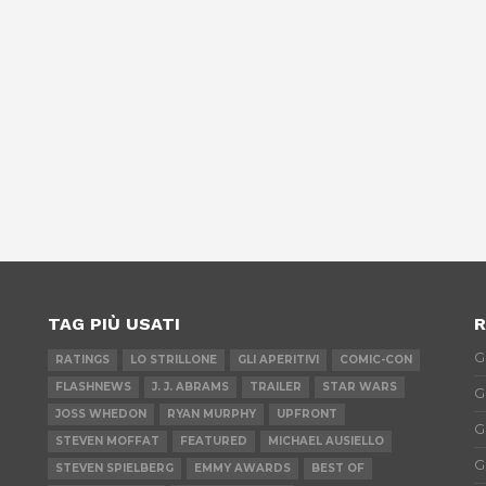
TAG PIÙ USATI
R
G
RATINGS
LO STRILLONE
GLI APERITIVI
COMIC-CON
FLASHNEWS
J. J. ABRAMS
TRAILER
STAR WARS
G
JOSS WHEDON
RYAN MURPHY
UPFRONT
G
STEVEN MOFFAT
FEATURED
MICHAEL AUSIELLO
G
STEVEN SPIELBERG
EMMY AWARDS
BEST OF