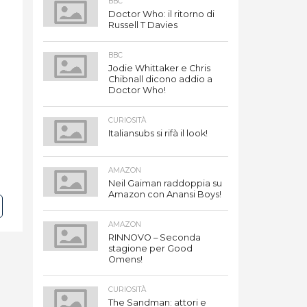
BBC
Doctor Who: il ritorno di
Russell T Davies
BBC
Jodie Whittaker e Chris
Chibnall dicono addio a
Doctor Who!
CURIOSITÀ
Italiansubs si rifà il look!
AMAZON
Neil Gaiman raddoppia su
Amazon con Anansi Boys!
AMAZON
RINNOVO – Seconda
stagione per Good
Omens!
CURIOSITÀ
The Sandman: attori e