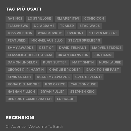
TAG PIÙ USATI
RATINGS
LO STRILLONE
GLI APERITIVI
COMIC-CON
FLASHNEWS
J. J. ABRAMS
TRAILER
STAR WARS
JOSS WHEDON
RYAN MURPHY
UPFRONT
STEVEN MOFFAT
FEATURED
MICHAEL AUSIELLO
STEVEN SPIELBERG
EMMY AWARDS
BEST OF
DAVID TENNANT
MARVEL STUDIOS
CLASSIFICA DEGLI ITASIANI
BRYAN CRANSTON
JON HAMM
DAMON LINDELOF
KURT SUTTER
MATT SMITH
HUGH LAURIE
GEORGE R. R. MARTIN
CHARLIE BROOKER
BACK TO THE PAST
KEVIN SPACEY
ACADEMY AWARDS
GREG BERLANTI
RONALD D. MOORE
BOX OFFICE
CARLTON CUSE
NATHAN FILLION
BRYAN FULLER
STEPHEN KING
BENEDICT CUMBERBATCH
LO HOBBIT
RECENSIONI
Gli Aperitivi: Welcome To Earth