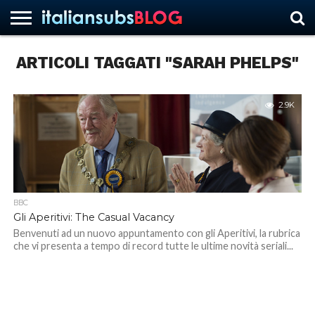
ARTICOLI TAGGATI "SARAH PHELPS"
HOME
NEWS
ASCOLTI
RECENSIONI
INTERVISTE
CURIOSITÀ
CHI
CONTATTACI
FORUM
ITALIANSUBS
SIAMO
2.9K
BBC
Gli Aperitivi: The Casual Vacancy
Benvenuti ad un nuovo appuntamento con gli Aperitivi, la rubrica
che vi presenta a tempo di record tutte le ultime novità seriali...