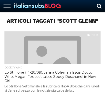
ARTICOLI TAGGATI "SCOTT GLENN"
HOME
NEWS
ASCOLTI
RECENSIONI
INTERVISTE
CURIOSITÀ
CHI
CONTATTACI
FORUM
ITALIANSUBS
SIAMO
28.9K
DOCTOR WHO
Lo Strillone (14-20/09): Jenna Coleman lascia Doctor
Who, Megan Fox sostituisce Zooey Deschanel in New
Girl
Lo Strillone Settimanale è la rubrica di ItaSA Blog che ogni lunedì
vi tiene sul pezzo con le notizie più calde della...