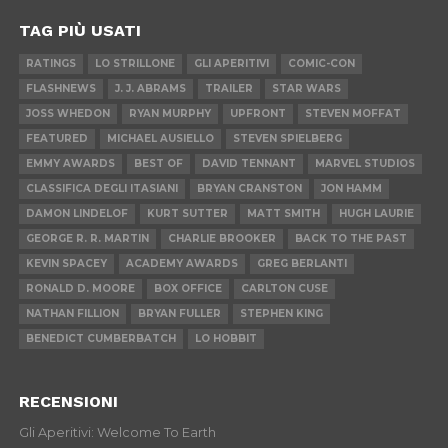
TAG PIÙ USATI
RATINGS
LO STRILLONE
GLI APERITIVI
COMIC-CON
FLASHNEWS
J. J. ABRAMS
TRAILER
STAR WARS
JOSS WHEDON
RYAN MURPHY
UPFRONT
STEVEN MOFFAT
FEATURED
MICHAEL AUSIELLO
STEVEN SPIELBERG
EMMY AWARDS
BEST OF
DAVID TENNANT
MARVEL STUDIOS
CLASSIFICA DEGLI ITASIANI
BRYAN CRANSTON
JON HAMM
DAMON LINDELOF
KURT SUTTER
MATT SMITH
HUGH LAURIE
GEORGE R. R. MARTIN
CHARLIE BROOKER
BACK TO THE PAST
KEVIN SPACEY
ACADEMY AWARDS
GREG BERLANTI
RONALD D. MOORE
BOX OFFICE
CARLTON CUSE
NATHAN FILLION
BRYAN FULLER
STEPHEN KING
BENEDICT CUMBERBATCH
LO HOBBIT
RECENSIONI
Gli Aperitivi: Welcome To Earth