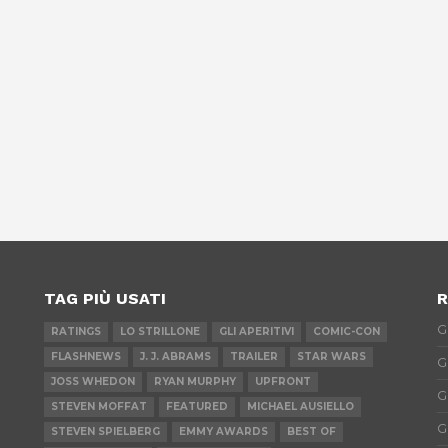
TAG PIÙ USATI
R
G
RATINGS
LO STRILLONE
GLI APERITIVI
COMIC-CON
FLASHNEWS
J. J. ABRAMS
TRAILER
STAR WARS
G
JOSS WHEDON
RYAN MURPHY
UPFRONT
G
STEVEN MOFFAT
FEATURED
MICHAEL AUSIELLO
G
STEVEN SPIELBERG
EMMY AWARDS
BEST OF