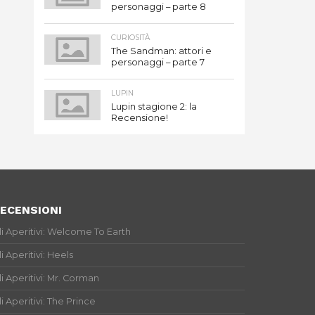
personaggi – parte 8
CURIOSITÀ
The Sandman: attori e
personaggi – parte 7
LUPIN
Lupin stagione 2: la
Recensione!
ECENSIONI
li Aperitivi: Welcome To Earth
li Aperitivi: Heels
li Aperitivi: Mr. Corman
li Aperitivi: The Prince