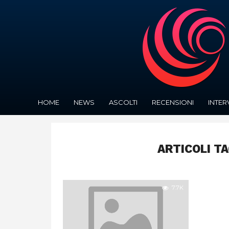
HOME
NEWS
ASCOLTI
RECENSIONI
INTER
ARTICOLI T
7.7K