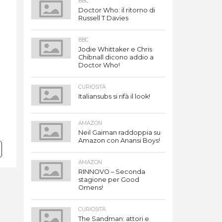
BBC
Doctor Who: il ritorno di
Russell T Davies
BBC
Jodie Whittaker e Chris
Chibnall dicono addio a
Doctor Who!
CURIOSITÀ
Italiansubs si rifà il look!
AMAZON
Neil Gaiman raddoppia su
Amazon con Anansi Boys!
AMAZON
RINNOVO – Seconda
stagione per Good
Omens!
CURIOSITÀ
The Sandman: attori e