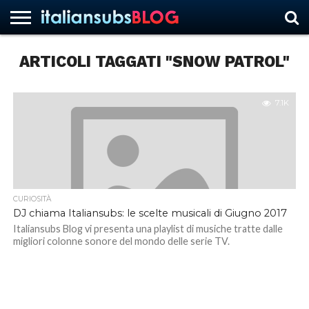
ARTICOLI TAGGATI "SNOW PATROL"
HOME
NEWS
ASCOLTI
RECENSIONI
INTERVISTE
CURIOSITÀ
CHI
CONTATTACI
FORUM
ITALIANSUBS
SIAMO
7.1K
CURIOSITÀ
DJ chiama Italiansubs: le scelte musicali di Giugno 2017
Italiansubs Blog vi presenta una playlist di musiche tratte dalle
migliori colonne sonore del mondo delle serie TV.