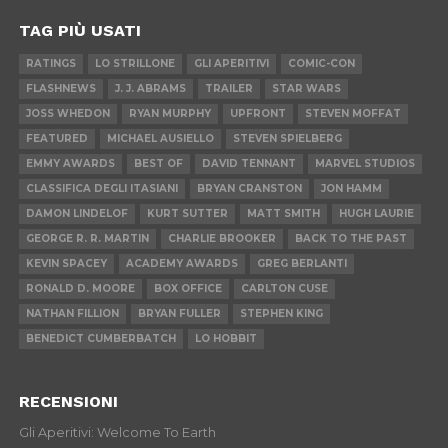
TAG PIÙ USATI
RATINGS
LO STRILLONE
GLI APERITIVI
COMIC-CON
FLASHNEWS
J. J. ABRAMS
TRAILER
STAR WARS
JOSS WHEDON
RYAN MURPHY
UPFRONT
STEVEN MOFFAT
FEATURED
MICHAEL AUSIELLO
STEVEN SPIELBERG
EMMY AWARDS
BEST OF
DAVID TENNANT
MARVEL STUDIOS
CLASSIFICA DEGLI ITASIANI
BRYAN CRANSTON
JON HAMM
DAMON LINDELOF
KURT SUTTER
MATT SMITH
HUGH LAURIE
GEORGE R. R. MARTIN
CHARLIE BROOKER
BACK TO THE PAST
KEVIN SPACEY
ACADEMY AWARDS
GREG BERLANTI
RONALD D. MOORE
BOX OFFICE
CARLTON CUSE
NATHAN FILLION
BRYAN FULLER
STEPHEN KING
BENEDICT CUMBERBATCH
LO HOBBIT
RECENSIONI
Gli Aperitivi: Welcome To Earth